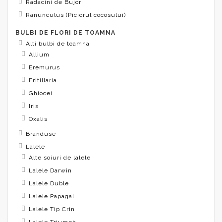
Radacini de Bujori
Ranunculus (Piciorul cocosului)
BULBI DE FLORI DE TOAMNA
Alti bulbi de toamna
Allium
Eremurus
Fritillaria
Ghiocei
Iris
Oxalis
Branduse
Lalele
Alte soiuri de lalele
Lalele Darwin
Lalele Duble
Lalele Papagal
Lalele Tip Crin
Lalele Triumph