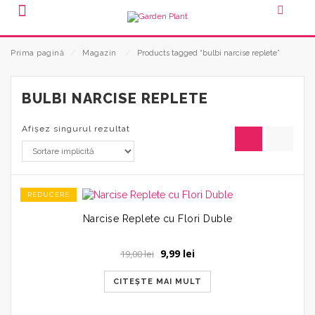
Prima pagină
⁄
Magazin
⁄
Products tagged “bulbi narcise replete”
BULBI NARCISE REPLETE
Afișez singurul rezultat
REDUCERE
Narcise Replete cu Flori Duble
Prețul
Prețul
9,99
lei
19,00
lei
inițial
curent
a
este:
CITEȘTE MAI MULT
fost:
9,99 lei.
19,00 lei.