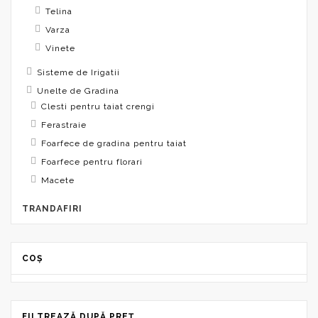
Telina
Varza
Vinete
Sisteme de Irigatii
Unelte de Gradina
Clesti pentru taiat crengi
Ferastraie
Foarfece de gradina pentru taiat
Foarfece pentru florari
Macete
TRANDAFIRI
COȘ
FILTREAZĂ DUPĂ PREȚ