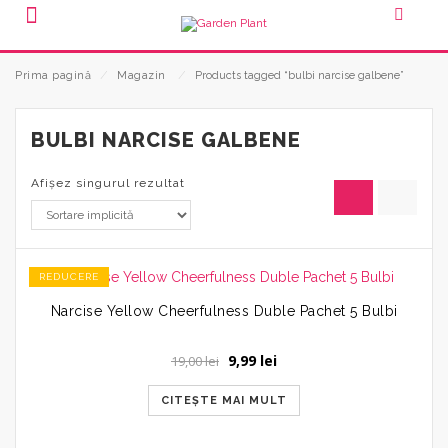
Prima pagină
⁄
Magazin
⁄
Products tagged “bulbi narcise galbene”
BULBI NARCISE GALBENE
Afișez singurul rezultat
REDUCERE
Narcise Yellow Cheerfulness Duble Pachet 5 Bulbi
Prețul
Prețul
9,99
lei
19,00
lei
inițial
curent
a
este:
CITEȘTE MAI MULT
fost:
9,99 lei.
19,00 lei.