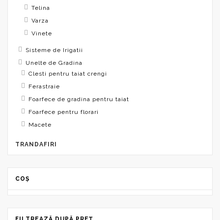
Telina
Varza
Vinete
Sisteme de Irigatii
Unelte de Gradina
Clesti pentru taiat crengi
Ferastraie
Foarfece de gradina pentru taiat
Foarfece pentru florari
Macete
TRANDAFIRI
COȘ
FILTREAZĂ DUPĂ PREȚ