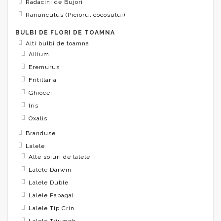
Radacini de Bujori
Ranunculus (Piciorul cocosului)
BULBI DE FLORI DE TOAMNA
Alti bulbi de toamna
Allium
Eremurus
Fritillaria
Ghiocei
Iris
Oxalis
Branduse
Lalele
Alte soiuri de lalele
Lalele Darwin
Lalele Duble
Lalele Papagal
Lalele Tip Crin
Lalele Triumph