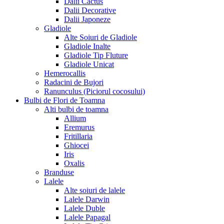
Dalii Cactus
Dalii Decorative
Dalii Japoneze
Gladiole
Alte Soiuri de Gladiole
Gladiole Inalte
Gladiole Tip Fluture
Gladiole Unicat
Hemerocallis
Radacini de Bujori
Ranunculus (Piciorul cocosului)
Bulbi de Flori de Toamna
Alti bulbi de toamna
Allium
Eremurus
Fritillaria
Ghiocei
Iris
Oxalis
Branduse
Lalele
Alte soiuri de lalele
Lalele Darwin
Lalele Duble
Lalele Papagal