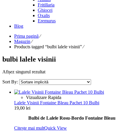
Fritillaria
Ghiocei
Oxalis
Eremurus
Blog
Prima pagină
⁄
Magazin
⁄
Products tagged “bulbi lalele visinii”
⁄
bulbi lalele visinii
Afișez singurul rezultat
Sort By:
Vizualizare Rapida
Lalele Visinii Fontaine Bleau Pachet 10 Bulbi
19,00
lei
Bulbi de Lalele Rosu-Bordo Fontaine Bleau
Citește mai mult
Quick View