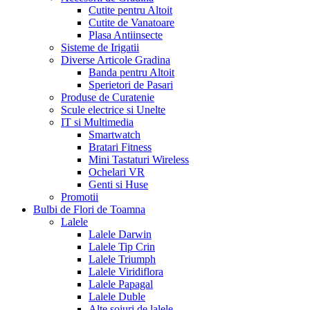
Cutite pentru Altoit
Cutite de Vanatoare
Plasa Antiinsecte
Sisteme de Irigatii
Diverse Articole Gradina
Banda pentru Altoit
Sperietori de Pasari
Produse de Curatenie
Scule electrice si Unelte
IT si Multimedia
Smartwatch
Bratari Fitness
Mini Tastaturi Wireless
Ochelari VR
Genti si Huse
Promotii
Bulbi de Flori de Toamna
Lalele
Lalele Darwin
Lalele Tip Crin
Lalele Triumph
Lalele Viridiflora
Lalele Papagal
Lalele Duble
Alte soiuri de lalele