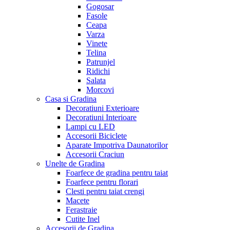
Gogosar
Fasole
Ceapa
Varza
Vinete
Telina
Patrunjel
Ridichi
Salata
Morcovi
Casa si Gradina
Decoratiuni Exterioare
Decoratiuni Interioare
Lampi cu LED
Accesorii Biciclete
Aparate Impotriva Daunatorilor
Accesorii Craciun
Unelte de Gradina
Foarfece de gradina pentru taiat
Foarfece pentru florari
Clesti pentru taiat crengi
Macete
Ferastraie
Cutite Inel
Accesorii de Gradina