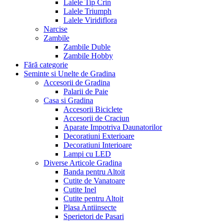
Lalele Tip Crin
Lalele Triumph
Lalele Viridiflora
Narcise
Zambile
Zambile Duble
Zambile Hobby
Fără categorie
Seminte si Unelte de Gradina
Accesorii de Gradina
Palarii de Paie
Casa si Gradina
Accesorii Biciclete
Accesorii de Craciun
Aparate Impotriva Daunatorilor
Decoratiuni Exterioare
Decoratiuni Interioare
Lampi cu LED
Diverse Articole Gradina
Banda pentru Altoit
Cutite de Vanatoare
Cutite Inel
Cutite pentru Altoit
Plasa Antiinsecte
Sperietori de Pasari