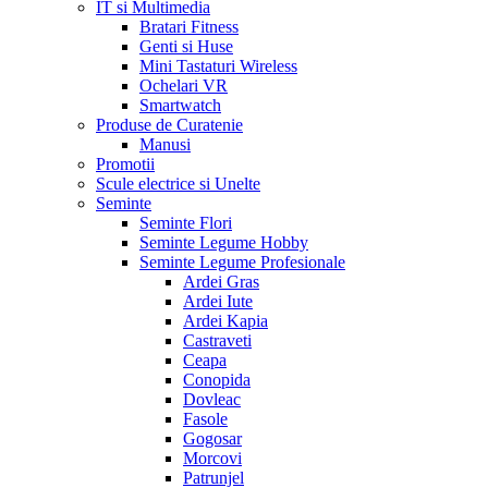
IT si Multimedia
Bratari Fitness
Genti si Huse
Mini Tastaturi Wireless
Ochelari VR
Smartwatch
Produse de Curatenie
Manusi
Promotii
Scule electrice si Unelte
Seminte
Seminte Flori
Seminte Legume Hobby
Seminte Legume Profesionale
Ardei Gras
Ardei Iute
Ardei Kapia
Castraveti
Ceapa
Conopida
Dovleac
Fasole
Gogosar
Morcovi
Patrunjel