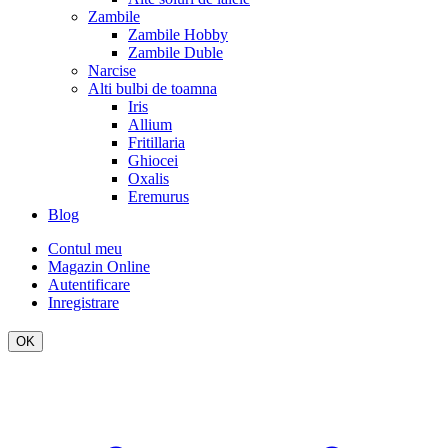
Zambile
Zambile Hobby
Zambile Duble
Narcise
Alti bulbi de toamna
Iris
Allium
Fritillaria
Ghiocei
Oxalis
Eremurus
Blog
Contul meu
Magazin Online
Autentificare
Inregistrare
OK