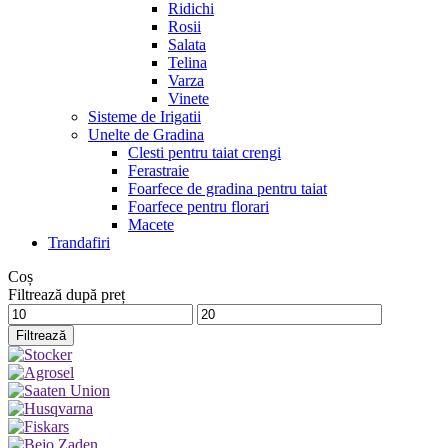
Ridichi
Rosii
Salata
Telina
Varza
Vinete
Sisteme de Irigatii
Unelte de Gradina
Clesti pentru taiat crengi
Ferastraie
Foarfece de gradina pentru taiat
Foarfece pentru florari
Macete
Trandafiri
Coș
Filtrează după preț
Preț
Preț
minim
maxim
Filtrează