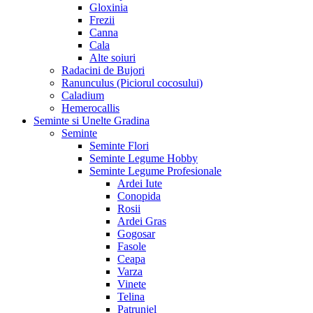
Gloxinia
Frezii
Canna
Cala
Alte soiuri
Radacini de Bujori
Ranunculus (Piciorul cocosului)
Caladium
Hemerocallis
Seminte si Unelte Gradina
Seminte
Seminte Flori
Seminte Legume Hobby
Seminte Legume Profesionale
Ardei Iute
Conopida
Rosii
Ardei Gras
Gogosar
Fasole
Ceapa
Varza
Vinete
Telina
Patrunjel