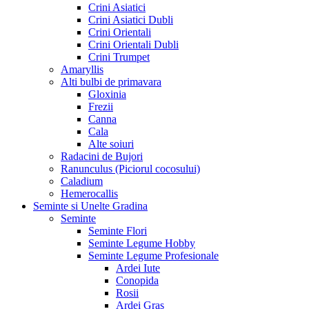
Crini Asiatici
Crini Asiatici Dubli
Crini Orientali
Crini Orientali Dubli
Crini Trumpet
Amaryllis
Alti bulbi de primavara
Gloxinia
Frezii
Canna
Cala
Alte soiuri
Radacini de Bujori
Ranunculus (Piciorul cocosului)
Caladium
Hemerocallis
Seminte si Unelte Gradina
Seminte
Seminte Flori
Seminte Legume Hobby
Seminte Legume Profesionale
Ardei Iute
Conopida
Rosii
Ardei Gras