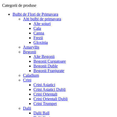
Categorii de produse
Bulbi de Flori de Primavara
Alti bulbi de primavara
Alte soiuri
Cala
Canna
Frezii
Gloxinia
Amaryllis
Begonii
Alte Begonii
Begonii Curgatoare
Begonii Duble
Begonii Franjurate
Caladium
Crini
Crini Asiatici
Crini Asiatici Dubli
Crini Orientali
Crini Orientali Dubli
Crini Trumpet
Dalii
Dalii Ball