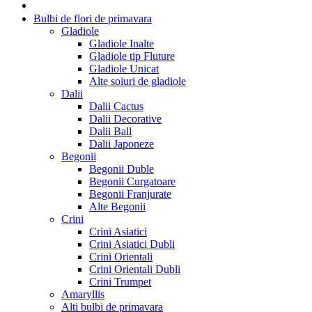
Bulbi de flori de primavara
Gladiole
Gladiole Inalte
Gladiole tip Fluture
Gladiole Unicat
Alte soiuri de gladiole
Dalii
Dalii Cactus
Dalii Decorative
Dalii Ball
Dalii Japoneze
Begonii
Begonii Duble
Begonii Curgatoare
Begonii Franjurate
Alte Begonii
Crini
Crini Asiatici
Crini Asiatici Dubli
Crini Orientali
Crini Orientali Dubli
Crini Trumpet
Amaryllis
Alti bulbi de primavara