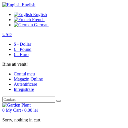
English
English
French
German
USD
$ - Dollar
£ - Pound
€ - Euro
Bine ati venit!
Contul meu
Magazin Online
Autentificare
Inregistrare
0
My Cart /
0,00
lei
Sorry, nothing in cart.