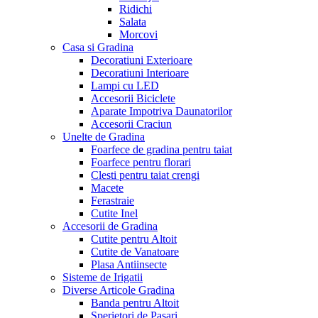
Ridichi
Salata
Morcovi
Casa si Gradina
Decoratiuni Exterioare
Decoratiuni Interioare
Lampi cu LED
Accesorii Biciclete
Aparate Impotriva Daunatorilor
Accesorii Craciun
Unelte de Gradina
Foarfece de gradina pentru taiat
Foarfece pentru florari
Clesti pentru taiat crengi
Macete
Ferastraie
Cutite Inel
Accesorii de Gradina
Cutite pentru Altoit
Cutite de Vanatoare
Plasa Antiinsecte
Sisteme de Irigatii
Diverse Articole Gradina
Banda pentru Altoit
Sperietori de Pasari