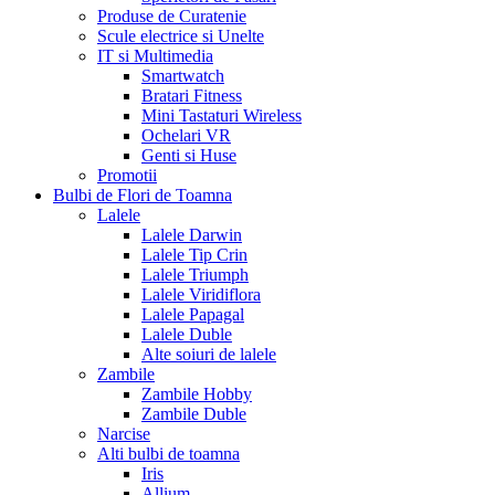
Produse de Curatenie
Scule electrice si Unelte
IT si Multimedia
Smartwatch
Bratari Fitness
Mini Tastaturi Wireless
Ochelari VR
Genti si Huse
Promotii
Bulbi de Flori de Toamna
Lalele
Lalele Darwin
Lalele Tip Crin
Lalele Triumph
Lalele Viridiflora
Lalele Papagal
Lalele Duble
Alte soiuri de lalele
Zambile
Zambile Hobby
Zambile Duble
Narcise
Alti bulbi de toamna
Iris
Allium