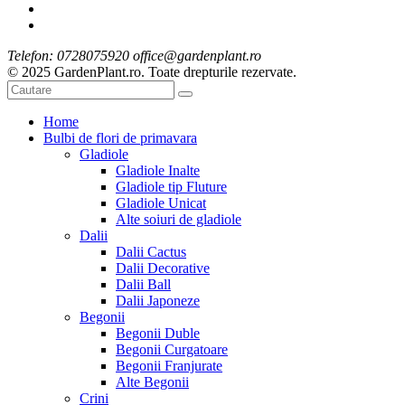
Telefon: 0728075920 office@gardenplant.ro
© 2025 GardenPlant.ro. Toate drepturile rezervate.
Home
Bulbi de flori de primavara
Gladiole
Gladiole Inalte
Gladiole tip Fluture
Gladiole Unicat
Alte soiuri de gladiole
Dalii
Dalii Cactus
Dalii Decorative
Dalii Ball
Dalii Japoneze
Begonii
Begonii Duble
Begonii Curgatoare
Begonii Franjurate
Alte Begonii
Crini