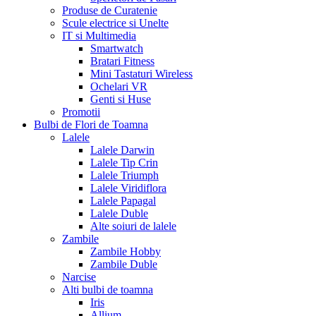
Produse de Curatenie
Scule electrice si Unelte
IT si Multimedia
Smartwatch
Bratari Fitness
Mini Tastaturi Wireless
Ochelari VR
Genti si Huse
Promotii
Bulbi de Flori de Toamna
Lalele
Lalele Darwin
Lalele Tip Crin
Lalele Triumph
Lalele Viridiflora
Lalele Papagal
Lalele Duble
Alte soiuri de lalele
Zambile
Zambile Hobby
Zambile Duble
Narcise
Alti bulbi de toamna
Iris
Allium