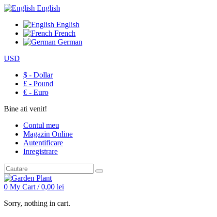
English
English
French
German
USD
$ - Dollar
£ - Pound
€ - Euro
Bine ati venit!
Contul meu
Magazin Online
Autentificare
Inregistrare
0
My Cart /
0,00
lei
Sorry, nothing in cart.