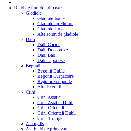
Bulbi de flori de primavara
Gladiole
Gladiole Inalte
Gladiole tip Fluture
Gladiole Unicat
Alte soiuri de gladiole
Dalii
Dalii Cactus
Dalii Decorative
Dalii Ball
Dalii Japoneze
Begonii
Begonii Duble
Begonii Curgatoare
Begonii Franjurate
Alte Begonii
Crini
Crini Asiatici
Crini Asiatici Dubli
Crini Orientali
Crini Orientali Dubli
Crini Trumpet
Amaryllis
Alti bulbi de primavara