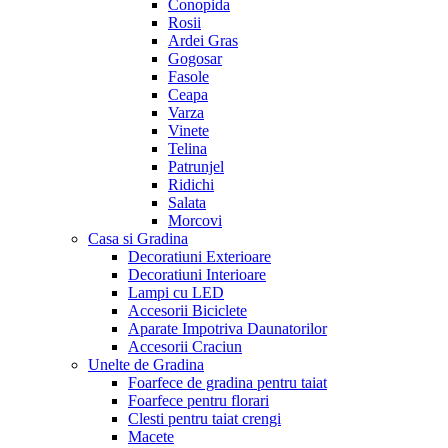
Conopida
Rosii
Ardei Gras
Gogosar
Fasole
Ceapa
Varza
Vinete
Telina
Patrunjel
Ridichi
Salata
Morcovi
Casa si Gradina
Decoratiuni Exterioare
Decoratiuni Interioare
Lampi cu LED
Accesorii Biciclete
Aparate Impotriva Daunatorilor
Accesorii Craciun
Unelte de Gradina
Foarfece de gradina pentru taiat
Foarfece pentru florari
Clesti pentru taiat crengi
Macete