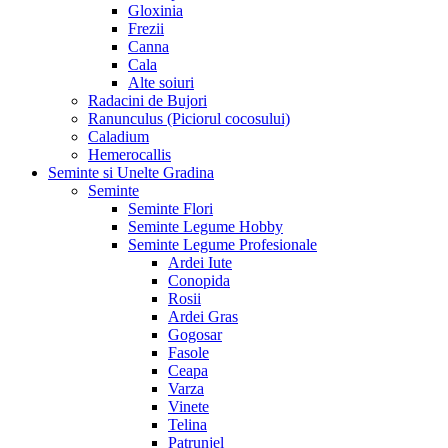
Gloxinia
Frezii
Canna
Cala
Alte soiuri
Radacini de Bujori
Ranunculus (Piciorul cocosului)
Caladium
Hemerocallis
Seminte si Unelte Gradina
Seminte
Seminte Flori
Seminte Legume Hobby
Seminte Legume Profesionale
Ardei Iute
Conopida
Rosii
Ardei Gras
Gogosar
Fasole
Ceapa
Varza
Vinete
Telina
Patrunjel