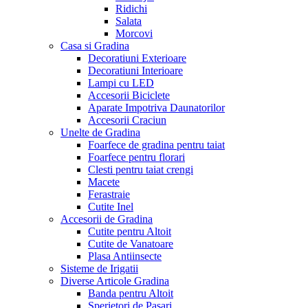
Ridichi
Salata
Morcovi
Casa si Gradina
Decoratiuni Exterioare
Decoratiuni Interioare
Lampi cu LED
Accesorii Biciclete
Aparate Impotriva Daunatorilor
Accesorii Craciun
Unelte de Gradina
Foarfece de gradina pentru taiat
Foarfece pentru florari
Clesti pentru taiat crengi
Macete
Ferastraie
Cutite Inel
Accesorii de Gradina
Cutite pentru Altoit
Cutite de Vanatoare
Plasa Antiinsecte
Sisteme de Irigatii
Diverse Articole Gradina
Banda pentru Altoit
Sperietori de Pasari