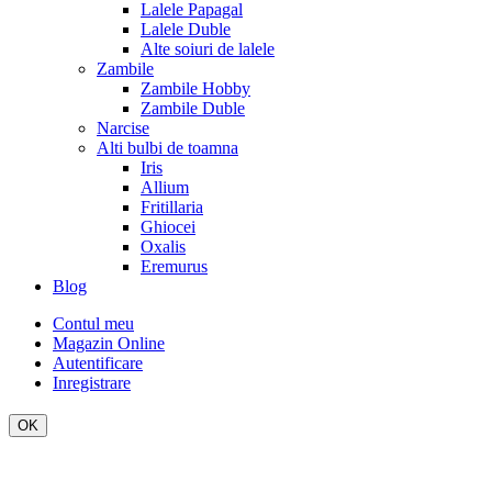
Lalele Papagal
Lalele Duble
Alte soiuri de lalele
Zambile
Zambile Hobby
Zambile Duble
Narcise
Alti bulbi de toamna
Iris
Allium
Fritillaria
Ghiocei
Oxalis
Eremurus
Blog
Contul meu
Magazin Online
Autentificare
Inregistrare
OK