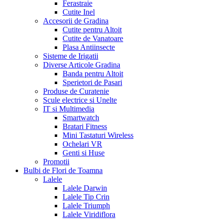
Ferastraie
Cutite Inel
Accesorii de Gradina
Cutite pentru Altoit
Cutite de Vanatoare
Plasa Antiinsecte
Sisteme de Irigatii
Diverse Articole Gradina
Banda pentru Altoit
Sperietori de Pasari
Produse de Curatenie
Scule electrice si Unelte
IT si Multimedia
Smartwatch
Bratari Fitness
Mini Tastaturi Wireless
Ochelari VR
Genti si Huse
Promotii
Bulbi de Flori de Toamna
Lalele
Lalele Darwin
Lalele Tip Crin
Lalele Triumph
Lalele Viridiflora