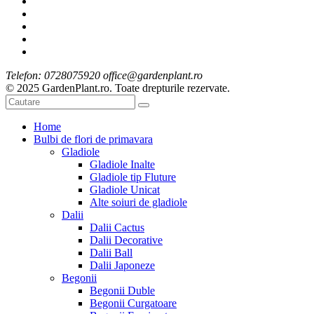
Telefon: 0728075920 office@gardenplant.ro
© 2025 GardenPlant.ro. Toate drepturile rezervate.
Home
Bulbi de flori de primavara
Gladiole
Gladiole Inalte
Gladiole tip Fluture
Gladiole Unicat
Alte soiuri de gladiole
Dalii
Dalii Cactus
Dalii Decorative
Dalii Ball
Dalii Japoneze
Begonii
Begonii Duble
Begonii Curgatoare