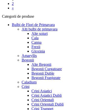
2
»
Categorii de produse
Bulbi de Flori de Primavara
Alti bulbi de primavara
Alte soiuri
Cala
Canna
Frezii
Gloxinia
Amaryllis
Begonii
Alte Begonii
Begonii Curgatoare
Begonii Duble
Begonii Franjurate
Caladium
Crini
Crini Asiatici
Crini Asiatici Dubli
Crini Orientali
Crini Orientali Dubli
Crini Trumpet