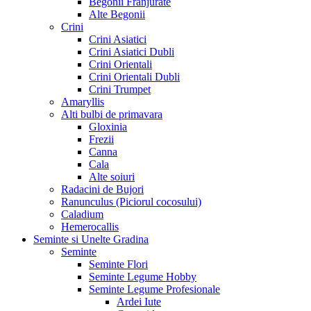
Begonii Franjurate
Alte Begonii
Crini
Crini Asiatici
Crini Asiatici Dubli
Crini Orientali
Crini Orientali Dubli
Crini Trumpet
Amaryllis
Alti bulbi de primavara
Gloxinia
Frezii
Canna
Cala
Alte soiuri
Radacini de Bujori
Ranunculus (Piciorul cocosului)
Caladium
Hemerocallis
Seminte si Unelte Gradina
Seminte
Seminte Flori
Seminte Legume Hobby
Seminte Legume Profesionale
Ardei Iute