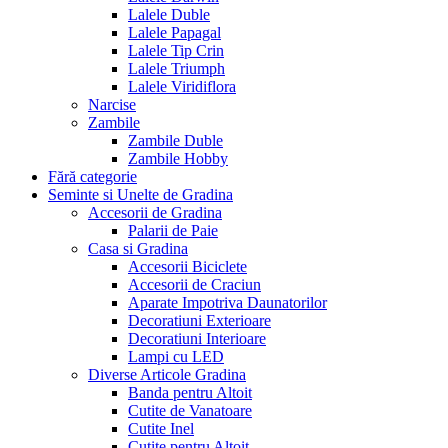
Lalele Duble
Lalele Papagal
Lalele Tip Crin
Lalele Triumph
Lalele Viridiflora
Narcise
Zambile
Zambile Duble
Zambile Hobby
Fără categorie
Seminte si Unelte de Gradina
Accesorii de Gradina
Palarii de Paie
Casa si Gradina
Accesorii Biciclete
Accesorii de Craciun
Aparate Impotriva Daunatorilor
Decoratiuni Exterioare
Decoratiuni Interioare
Lampi cu LED
Diverse Articole Gradina
Banda pentru Altoit
Cutite de Vanatoare
Cutite Inel
Cutite pentru Altoit