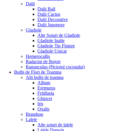
Dalii
Dalii Ball
Dalii Cactus
Dalii Decorative
Dalii Japoneze
Gladiole
Alte Soiuri de Gladiole
Gladiole Inalte
Gladiole Tip Fluture
Gladiole Unicat
Hemerocallis
Radacini de Bujori
Ranunculus (Piciorul cocosului)
Bulbi de Flori de Toamna
Alti bulbi de toamna
Allium
Eremurus
Fritillaria
Ghiocei
Iris
Oxalis
Branduse
Lalele
Alte soiuri de lalele
Lalele Darwin