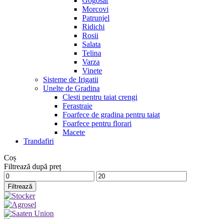
Gogosar
Morcovi
Patrunjel
Ridichi
Rosii
Salata
Telina
Varza
Vinete
Sisteme de Irigatii
Unelte de Gradina
Clesti pentru taiat crengi
Ferastraie
Foarfece de gradina pentru taiat
Foarfece pentru florari
Macete
Trandafiri
Coș
Filtrează după preț
Preț
Preț
minim
maxim
Filtrează