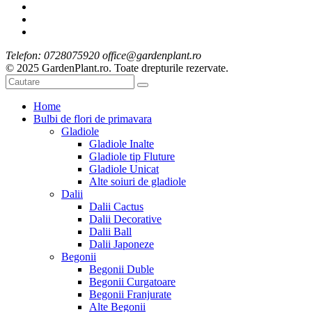
Telefon: 0728075920 office@gardenplant.ro
© 2025 GardenPlant.ro. Toate drepturile rezervate.
Home
Bulbi de flori de primavara
Gladiole
Gladiole Inalte
Gladiole tip Fluture
Gladiole Unicat
Alte soiuri de gladiole
Dalii
Dalii Cactus
Dalii Decorative
Dalii Ball
Dalii Japoneze
Begonii
Begonii Duble
Begonii Curgatoare
Begonii Franjurate
Alte Begonii