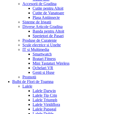
Accesorii de Gradina
Cutite pentru Altoit
Cutite de Vanatoare
Plasa Antiinsecte
Sisteme de Irigatii
Diverse Articole Gradina
Banda pentru Altoit
Sperietori de Pasari
Produse de Curatenie
Scule electrice si Unelte
IT si Multimedia
Smartwatch
Bratari Fitness
Mini Tastaturi Wireless
Ochelari VR
Genti si Huse
Promotii
Bulbi de Flori de Toamna
Lalele
Lalele Darwin
Lalele Tip Crin
Lalele Triumph
Lalele Viridiflora
Lalele Papagal
Lalele Duble