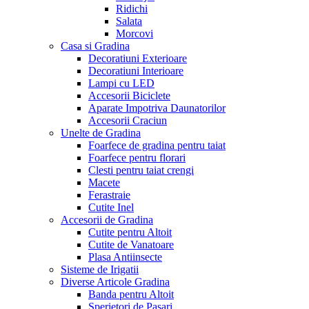
Ridichi
Salata
Morcovi
Casa si Gradina
Decoratiuni Exterioare
Decoratiuni Interioare
Lampi cu LED
Accesorii Biciclete
Aparate Impotriva Daunatorilor
Accesorii Craciun
Unelte de Gradina
Foarfece de gradina pentru taiat
Foarfece pentru florari
Clesti pentru taiat crengi
Macete
Ferastraie
Cutite Inel
Accesorii de Gradina
Cutite pentru Altoit
Cutite de Vanatoare
Plasa Antiinsecte
Sisteme de Irigatii
Diverse Articole Gradina
Banda pentru Altoit
Sperietori de Pasari