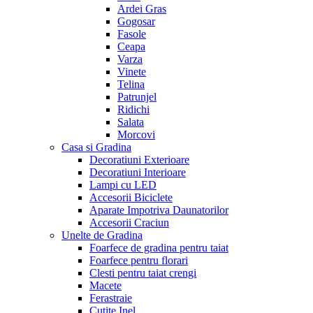
Ardei Gras
Gogosar
Fasole
Ceapa
Varza
Vinete
Telina
Patrunjel
Ridichi
Salata
Morcovi
Casa si Gradina
Decoratiuni Exterioare
Decoratiuni Interioare
Lampi cu LED
Accesorii Biciclete
Aparate Impotriva Daunatorilor
Accesorii Craciun
Unelte de Gradina
Foarfece de gradina pentru taiat
Foarfece pentru florari
Clesti pentru taiat crengi
Macete
Ferastraie
Cutite Inel