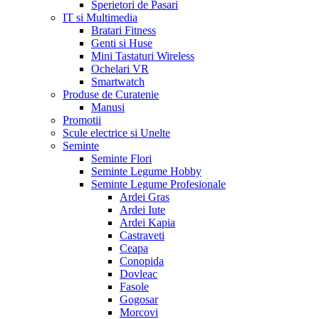
Sperietori de Pasari
IT si Multimedia
Bratari Fitness
Genti si Huse
Mini Tastaturi Wireless
Ochelari VR
Smartwatch
Produse de Curatenie
Manusi
Promotii
Scule electrice si Unelte
Seminte
Seminte Flori
Seminte Legume Hobby
Seminte Legume Profesionale
Ardei Gras
Ardei Iute
Ardei Kapia
Castraveti
Ceapa
Conopida
Dovleac
Fasole
Gogosar
Morcovi