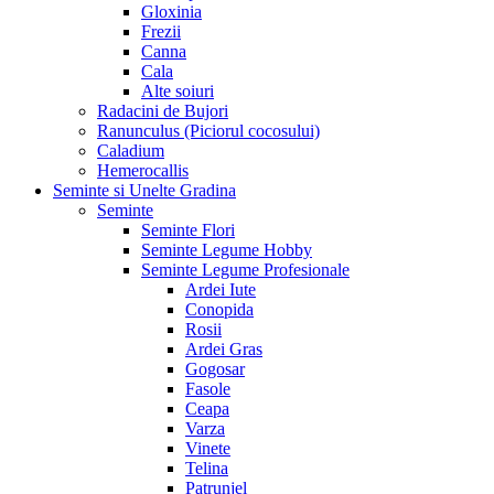
Gloxinia
Frezii
Canna
Cala
Alte soiuri
Radacini de Bujori
Ranunculus (Piciorul cocosului)
Caladium
Hemerocallis
Seminte si Unelte Gradina
Seminte
Seminte Flori
Seminte Legume Hobby
Seminte Legume Profesionale
Ardei Iute
Conopida
Rosii
Ardei Gras
Gogosar
Fasole
Ceapa
Varza
Vinete
Telina
Patrunjel