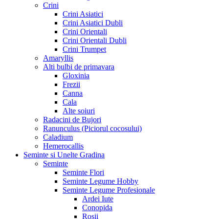
Crini
Crini Asiatici
Crini Asiatici Dubli
Crini Orientali
Crini Orientali Dubli
Crini Trumpet
Amaryllis
Alti bulbi de primavara
Gloxinia
Frezii
Canna
Cala
Alte soiuri
Radacini de Bujori
Ranunculus (Piciorul cocosului)
Caladium
Hemerocallis
Seminte si Unelte Gradina
Seminte
Seminte Flori
Seminte Legume Hobby
Seminte Legume Profesionale
Ardei Iute
Conopida
Rosii