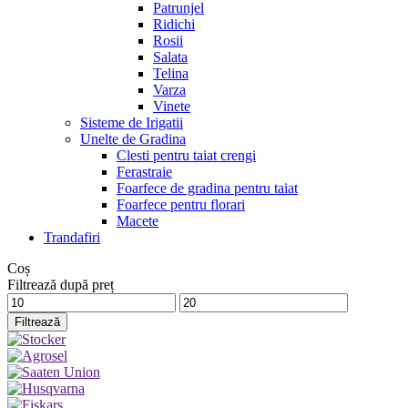
Patrunjel
Ridichi
Rosii
Salata
Telina
Varza
Vinete
Sisteme de Irigatii
Unelte de Gradina
Clesti pentru taiat crengi
Ferastraie
Foarfece de gradina pentru taiat
Foarfece pentru florari
Macete
Trandafiri
Coș
Filtrează după preț
Preț
Preț
minim
maxim
Filtrează