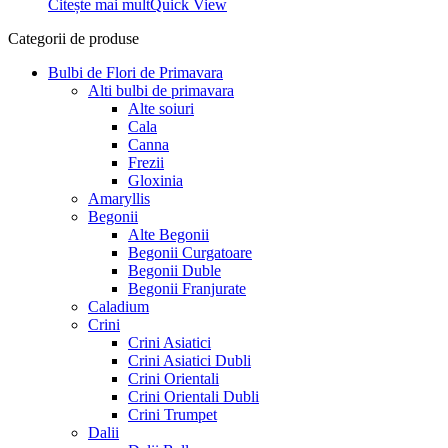
Citește mai mult
Quick View
14,99 lei.
Categorii de produse
Bulbi de Flori de Primavara
Alti bulbi de primavara
Alte soiuri
Cala
Canna
Frezii
Gloxinia
Amaryllis
Begonii
Alte Begonii
Begonii Curgatoare
Begonii Duble
Begonii Franjurate
Caladium
Crini
Crini Asiatici
Crini Asiatici Dubli
Crini Orientali
Crini Orientali Dubli
Crini Trumpet
Dalii