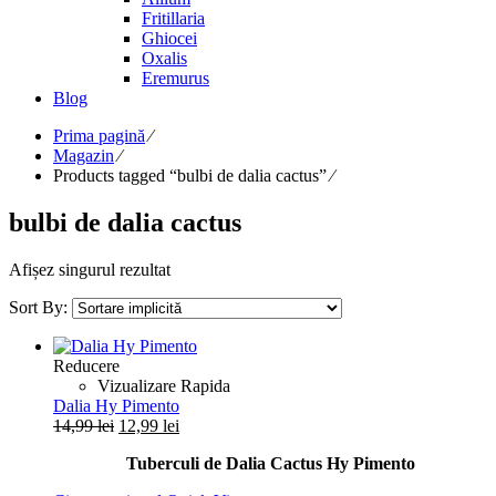
Fritillaria
Ghiocei
Oxalis
Eremurus
Blog
Prima pagină
⁄
Magazin
⁄
Products tagged “bulbi de dalia cactus”
⁄
bulbi de dalia cactus
Afișez singurul rezultat
Sort By:
Reducere
Vizualizare Rapida
Dalia Hy Pimento
Prețul
Prețul
14,99
lei
12,99
lei
inițial
curent
Tuberculi de Dalia Cactus Hy Pimento
a
este:
fost:
12,99 lei.