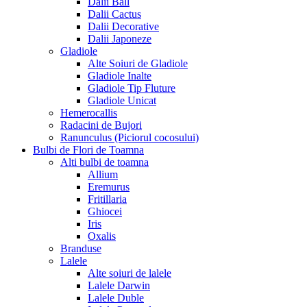
Dalii Ball
Dalii Cactus
Dalii Decorative
Dalii Japoneze
Gladiole
Alte Soiuri de Gladiole
Gladiole Inalte
Gladiole Tip Fluture
Gladiole Unicat
Hemerocallis
Radacini de Bujori
Ranunculus (Piciorul cocosului)
Bulbi de Flori de Toamna
Alti bulbi de toamna
Allium
Eremurus
Fritillaria
Ghiocei
Iris
Oxalis
Branduse
Lalele
Alte soiuri de lalele
Lalele Darwin
Lalele Duble