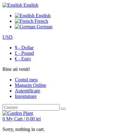
English
English
French
German
USD
$ - Dollar
£ - Pound
€ - Euro
Bine ati venit!
Contul meu
Magazin Online
Autentificare
Inregistrare
0
My Cart /
0,00
lei
Sorry, nothing in cart.