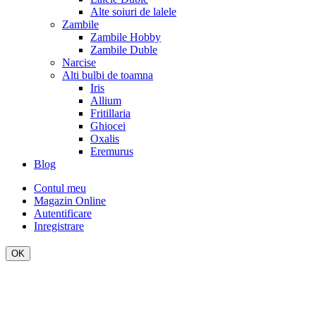
Alte soiuri de lalele
Zambile
Zambile Hobby
Zambile Duble
Narcise
Alti bulbi de toamna
Iris
Allium
Fritillaria
Ghiocei
Oxalis
Eremurus
Blog
Contul meu
Magazin Online
Autentificare
Inregistrare
OK