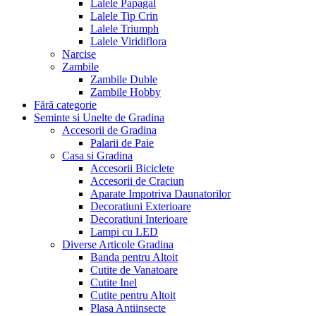
Lalele Papagal
Lalele Tip Crin
Lalele Triumph
Lalele Viridiflora
Narcise
Zambile
Zambile Duble
Zambile Hobby
Fără categorie
Seminte si Unelte de Gradina
Accesorii de Gradina
Palarii de Paie
Casa si Gradina
Accesorii Biciclete
Accesorii de Craciun
Aparate Impotriva Daunatorilor
Decoratiuni Exterioare
Decoratiuni Interioare
Lampi cu LED
Diverse Articole Gradina
Banda pentru Altoit
Cutite de Vanatoare
Cutite Inel
Cutite pentru Altoit
Plasa Antiinsecte