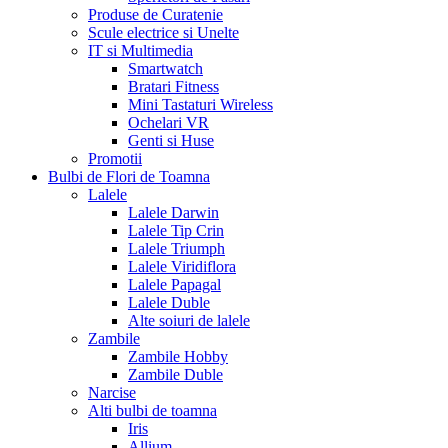
Produse de Curatenie
Scule electrice si Unelte
IT si Multimedia
Smartwatch
Bratari Fitness
Mini Tastaturi Wireless
Ochelari VR
Genti si Huse
Promotii
Bulbi de Flori de Toamna
Lalele
Lalele Darwin
Lalele Tip Crin
Lalele Triumph
Lalele Viridiflora
Lalele Papagal
Lalele Duble
Alte soiuri de lalele
Zambile
Zambile Hobby
Zambile Duble
Narcise
Alti bulbi de toamna
Iris
Allium