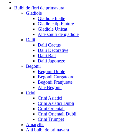
Bulbi de flori de primavara
Gladiole
Gladiole Inalte
Gladiole tip Fluture
Gladiole Unicat
Alte soiuri de gladiole
Dalii
Dalii Cactus
Dalii Decorative
Dalii Ball
Dalii Japoneze
Begonii
Begonii Duble
Begonii Curgatoare
Begonii Franjurate
Alte Begonii
Crini
Crini Asiatici
Crini Asiatici Dubli
Crini Orientali
Crini Orientali Dubli
Crini Trumpet
Amaryllis
Alti bulbi de primavara