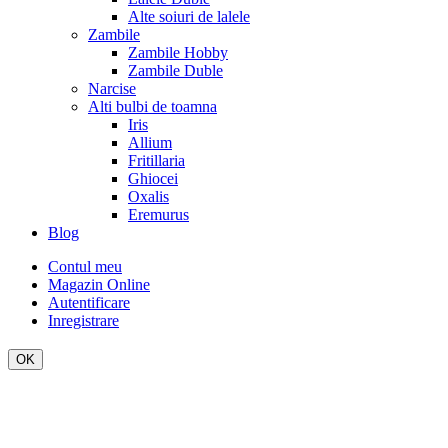
Alte soiuri de lalele
Zambile
Zambile Hobby
Zambile Duble
Narcise
Alti bulbi de toamna
Iris
Allium
Fritillaria
Ghiocei
Oxalis
Eremurus
Blog
Contul meu
Magazin Online
Autentificare
Inregistrare
OK