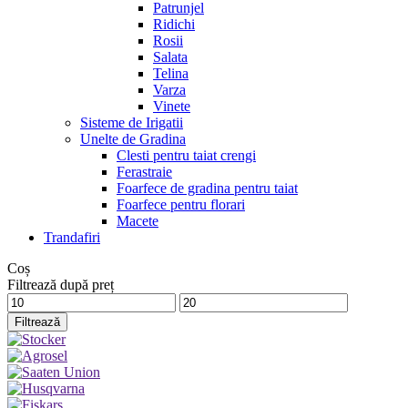
Patrunjel
Ridichi
Rosii
Salata
Telina
Varza
Vinete
Sisteme de Irigatii
Unelte de Gradina
Clesti pentru taiat crengi
Ferastraie
Foarfece de gradina pentru taiat
Foarfece pentru florari
Macete
Trandafiri
Coș
Filtrează după preț
Preț
Preț
minim
maxim
Filtrează