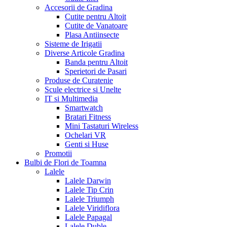
Accesorii de Gradina
Cutite pentru Altoit
Cutite de Vanatoare
Plasa Antiinsecte
Sisteme de Irigatii
Diverse Articole Gradina
Banda pentru Altoit
Sperietori de Pasari
Produse de Curatenie
Scule electrice si Unelte
IT si Multimedia
Smartwatch
Bratari Fitness
Mini Tastaturi Wireless
Ochelari VR
Genti si Huse
Promotii
Bulbi de Flori de Toamna
Lalele
Lalele Darwin
Lalele Tip Crin
Lalele Triumph
Lalele Viridiflora
Lalele Papagal
Lalele Duble