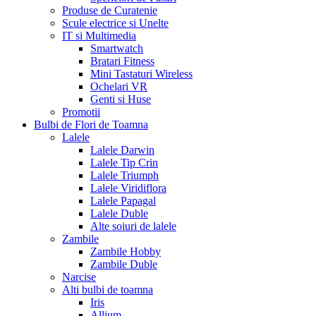
Produse de Curatenie
Scule electrice si Unelte
IT si Multimedia
Smartwatch
Bratari Fitness
Mini Tastaturi Wireless
Ochelari VR
Genti si Huse
Promotii
Bulbi de Flori de Toamna
Lalele
Lalele Darwin
Lalele Tip Crin
Lalele Triumph
Lalele Viridiflora
Lalele Papagal
Lalele Duble
Alte soiuri de lalele
Zambile
Zambile Hobby
Zambile Duble
Narcise
Alti bulbi de toamna
Iris
Allium