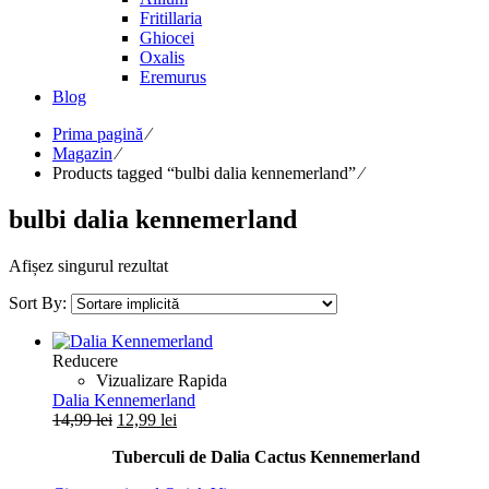
Fritillaria
Ghiocei
Oxalis
Eremurus
Blog
Prima pagină
⁄
Magazin
⁄
Products tagged “bulbi dalia kennemerland”
⁄
bulbi dalia kennemerland
Afișez singurul rezultat
Sort By:
Reducere
Vizualizare Rapida
Dalia Kennemerland
Prețul
Prețul
14,99
lei
12,99
lei
inițial
curent
Tuberculi de Dalia Cactus Kennemerland
a
este:
fost:
12,99 lei.