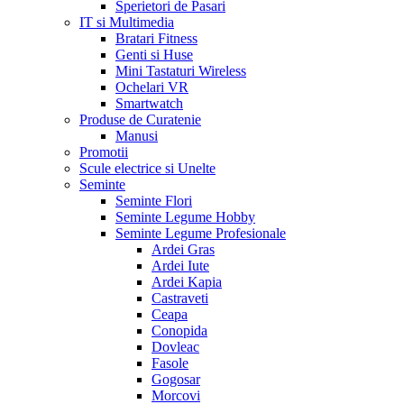
Sperietori de Pasari
IT si Multimedia
Bratari Fitness
Genti si Huse
Mini Tastaturi Wireless
Ochelari VR
Smartwatch
Produse de Curatenie
Manusi
Promotii
Scule electrice si Unelte
Seminte
Seminte Flori
Seminte Legume Hobby
Seminte Legume Profesionale
Ardei Gras
Ardei Iute
Ardei Kapia
Castraveti
Ceapa
Conopida
Dovleac
Fasole
Gogosar
Morcovi