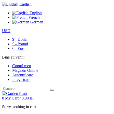
English
English
French
German
USD
$ - Dollar
£ - Pound
€ - Euro
Bine ati venit!
Contul meu
Magazin Online
Autentificare
Inregistrare
0
My Cart /
0,00
lei
Sorry, nothing in cart.