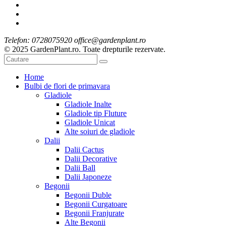
Telefon: 0728075920 office@gardenplant.ro
© 2025 GardenPlant.ro. Toate drepturile rezervate.
Home
Bulbi de flori de primavara
Gladiole
Gladiole Inalte
Gladiole tip Fluture
Gladiole Unicat
Alte soiuri de gladiole
Dalii
Dalii Cactus
Dalii Decorative
Dalii Ball
Dalii Japoneze
Begonii
Begonii Duble
Begonii Curgatoare
Begonii Franjurate
Alte Begonii