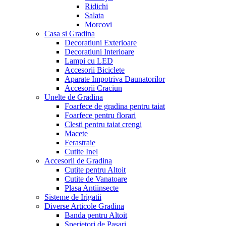
Ridichi
Salata
Morcovi
Casa si Gradina
Decoratiuni Exterioare
Decoratiuni Interioare
Lampi cu LED
Accesorii Biciclete
Aparate Impotriva Daunatorilor
Accesorii Craciun
Unelte de Gradina
Foarfece de gradina pentru taiat
Foarfece pentru florari
Clesti pentru taiat crengi
Macete
Ferastraie
Cutite Inel
Accesorii de Gradina
Cutite pentru Altoit
Cutite de Vanatoare
Plasa Antiinsecte
Sisteme de Irigatii
Diverse Articole Gradina
Banda pentru Altoit
Sperietori de Pasari