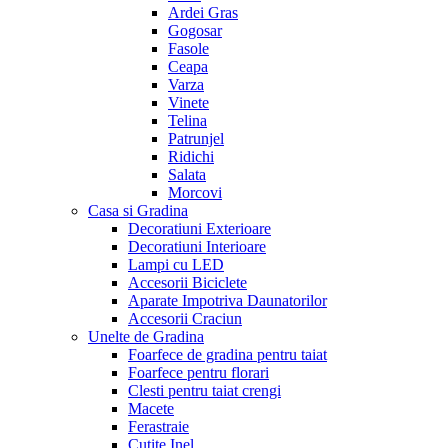
Ardei Gras
Gogosar
Fasole
Ceapa
Varza
Vinete
Telina
Patrunjel
Ridichi
Salata
Morcovi
Casa si Gradina
Decoratiuni Exterioare
Decoratiuni Interioare
Lampi cu LED
Accesorii Biciclete
Aparate Impotriva Daunatorilor
Accesorii Craciun
Unelte de Gradina
Foarfece de gradina pentru taiat
Foarfece pentru florari
Clesti pentru taiat crengi
Macete
Ferastraie
Cutite Inel