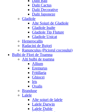
Dalii Ball
Dalii Cactus
Dalii Decorative
Dalii Japoneze
Gladiole
Alte Soiuri de Gladiole
Gladiole Inalte
Gladiole Tip Fluture
Gladiole Unicat
Hemerocallis
Radacini de Bujori
Ranunculus (Piciorul cocosului)
Bulbi de Flori de Toamna
Alti bulbi de toamna
Allium
Eremurus
Fritillaria
Ghiocei
Iris
Oxalis
Branduse
Lalele
Alte soiuri de lalele
Lalele Darwin
Lalele Duble