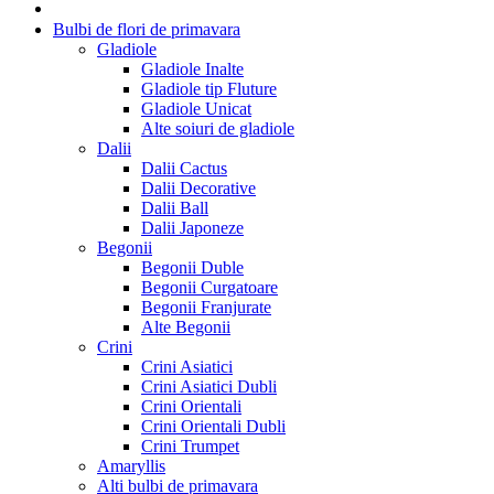
Bulbi de flori de primavara
Gladiole
Gladiole Inalte
Gladiole tip Fluture
Gladiole Unicat
Alte soiuri de gladiole
Dalii
Dalii Cactus
Dalii Decorative
Dalii Ball
Dalii Japoneze
Begonii
Begonii Duble
Begonii Curgatoare
Begonii Franjurate
Alte Begonii
Crini
Crini Asiatici
Crini Asiatici Dubli
Crini Orientali
Crini Orientali Dubli
Crini Trumpet
Amaryllis
Alti bulbi de primavara