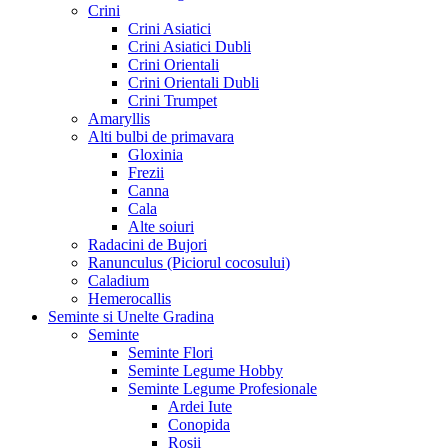
Crini
Crini Asiatici
Crini Asiatici Dubli
Crini Orientali
Crini Orientali Dubli
Crini Trumpet
Amaryllis
Alti bulbi de primavara
Gloxinia
Frezii
Canna
Cala
Alte soiuri
Radacini de Bujori
Ranunculus (Piciorul cocosului)
Caladium
Hemerocallis
Seminte si Unelte Gradina
Seminte
Seminte Flori
Seminte Legume Hobby
Seminte Legume Profesionale
Ardei Iute
Conopida
Rosii