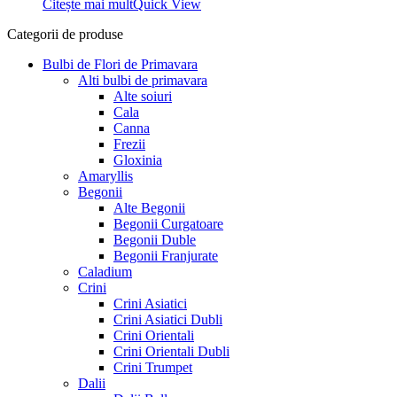
Citește mai mult
Quick View
14,99 lei.
Categorii de produse
Bulbi de Flori de Primavara
Alti bulbi de primavara
Alte soiuri
Cala
Canna
Frezii
Gloxinia
Amaryllis
Begonii
Alte Begonii
Begonii Curgatoare
Begonii Duble
Begonii Franjurate
Caladium
Crini
Crini Asiatici
Crini Asiatici Dubli
Crini Orientali
Crini Orientali Dubli
Crini Trumpet
Dalii