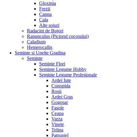
Gloxinia
Frezii
Canna
Cala
Alte soiuri
Radacini de Bujori
Ranunculus (Piciorul cocosului)
Caladium
Hemerocallis
Seminte si Unelte Gradina
Seminte
Seminte Flori
Seminte Legume Hobby
Seminte Legume Profesionale
Ardei Iute
Conopida
Rosii
Ardei Gras
Gogosar
Fasole
Ceapa
Varza
Vinete
Telina
Patrunjel