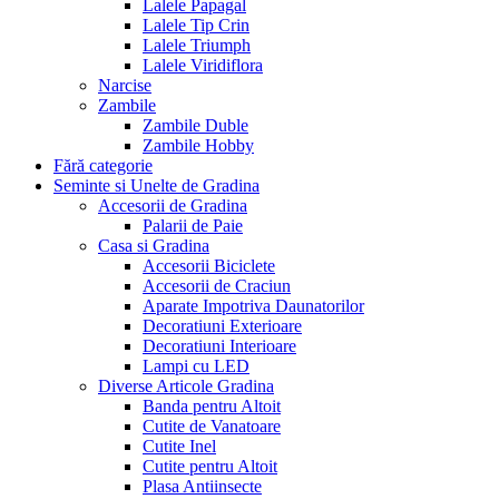
Lalele Papagal
Lalele Tip Crin
Lalele Triumph
Lalele Viridiflora
Narcise
Zambile
Zambile Duble
Zambile Hobby
Fără categorie
Seminte si Unelte de Gradina
Accesorii de Gradina
Palarii de Paie
Casa si Gradina
Accesorii Biciclete
Accesorii de Craciun
Aparate Impotriva Daunatorilor
Decoratiuni Exterioare
Decoratiuni Interioare
Lampi cu LED
Diverse Articole Gradina
Banda pentru Altoit
Cutite de Vanatoare
Cutite Inel
Cutite pentru Altoit
Plasa Antiinsecte