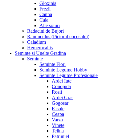
Gloxinia
Frezii
Canna
Cala
Alte soiuri
Radacini de Bujori
Ranunculus (Piciorul cocosului)
Caladium
Hemerocallis
Seminte si Unelte Gradina
Seminte
Seminte Flori
Seminte Legume Hobby
Seminte Legume Profesionale
Ardei Iute
Conopida
Rosii
Ardei Gras
Gogosar
Fasole
Ceapa
Varza
Vinete
Telina
Patrunjel