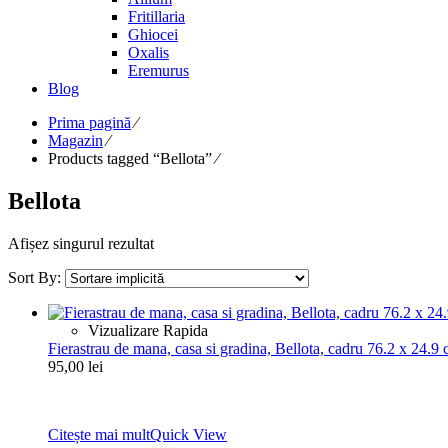
Fritillaria
Ghiocei
Oxalis
Eremurus
Blog
Prima pagină
⁄
Magazin
⁄
Products tagged “Bellota”
⁄
Bellota
Afișez singurul rezultat
Sort By:
Vizualizare Rapida
Fierastrau de mana, casa si gradina, Bellota, cadru 76.2 x 24.9
95,00
lei
Citește mai mult
Quick View