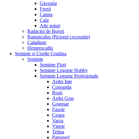
Gloxinia
Frezii
Canna
Cala
Alte soiuri
Radacini de Bujori
Ranunculus (Piciorul cocosului)
Caladium
Hemerocallis
Seminte si Unelte Gradina
Seminte
Seminte Flori
Seminte Legume Hobby
Seminte Legume Profesionale
Ardei Iute
Conopida
Rosii
Ardei Gras
Gogosar
Fasole
Ceapa
Varza
Vinete
Telina
Patrunjel