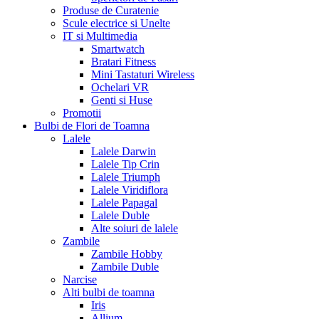
Produse de Curatenie
Scule electrice si Unelte
IT si Multimedia
Smartwatch
Bratari Fitness
Mini Tastaturi Wireless
Ochelari VR
Genti si Huse
Promotii
Bulbi de Flori de Toamna
Lalele
Lalele Darwin
Lalele Tip Crin
Lalele Triumph
Lalele Viridiflora
Lalele Papagal
Lalele Duble
Alte soiuri de lalele
Zambile
Zambile Hobby
Zambile Duble
Narcise
Alti bulbi de toamna
Iris
Allium