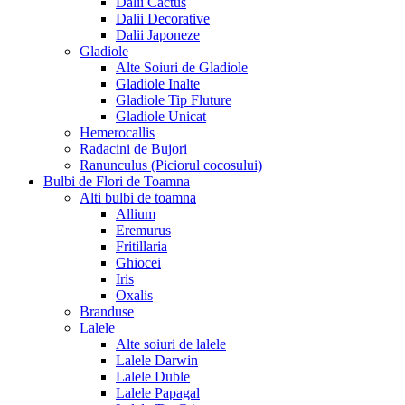
Dalii Cactus
Dalii Decorative
Dalii Japoneze
Gladiole
Alte Soiuri de Gladiole
Gladiole Inalte
Gladiole Tip Fluture
Gladiole Unicat
Hemerocallis
Radacini de Bujori
Ranunculus (Piciorul cocosului)
Bulbi de Flori de Toamna
Alti bulbi de toamna
Allium
Eremurus
Fritillaria
Ghiocei
Iris
Oxalis
Branduse
Lalele
Alte soiuri de lalele
Lalele Darwin
Lalele Duble
Lalele Papagal