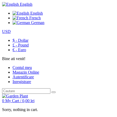
English
English
French
German
USD
$ - Dollar
£ - Pound
€ - Euro
Bine ati venit!
Contul meu
Magazin Online
Autentificare
Inregistrare
0
My Cart /
0,00
lei
Sorry, nothing in cart.