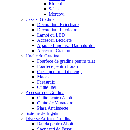
Ridichi
Salata
Morcovi
Casa si Gradina
Decoratiuni Exterioare
Decoratiuni Interioare
Lampi cu LED
Accesorii Biciclete
Aparate Impotriva Daunatorilor
Accesorii Craciun
Unelte de Gradina
Foarfece de gradina pentru taiat
Foarfece pentru florari
Clesti pentru taiat crengi
Macete
Ferastraie
Cutite Inel
Accesorii de Gradina
Cutite pentru Altoit
Cutite de Vanatoare
Plasa Antiinsecte
Sisteme de Irigatii
Diverse Articole Gradina
Banda pentru Altoit
Sperietori de Pasari