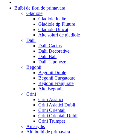
Bulbi de flori de primavara
Gladiole
Gladiole Inalte
Gladiole tip Fluture
Gladiole Unicat
Alte soiuri de gladiole
Dalii
Dalii Cactus
Dalii Decorative
Dalii Ball
Dalii Japoneze
Begonii
Begonii Duble
Begonii Curgatoare
Begonii Franjurate
Alte Begonii
Crini
Crini Asiatici
Crini Asiatici Dubli
Crini Orientali
Crini Orientali Dubli
Crini Trumpet
Amaryllis
Alti bulbi de primavara