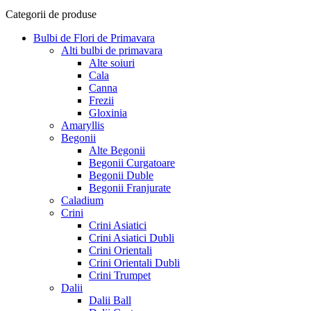
Categorii de produse
Bulbi de Flori de Primavara
Alti bulbi de primavara
Alte soiuri
Cala
Canna
Frezii
Gloxinia
Amaryllis
Begonii
Alte Begonii
Begonii Curgatoare
Begonii Duble
Begonii Franjurate
Caladium
Crini
Crini Asiatici
Crini Asiatici Dubli
Crini Orientali
Crini Orientali Dubli
Crini Trumpet
Dalii
Dalii Ball