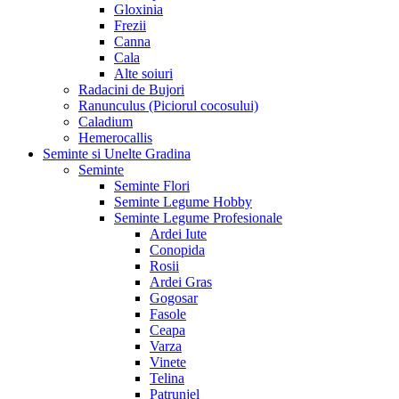
Gloxinia
Frezii
Canna
Cala
Alte soiuri
Radacini de Bujori
Ranunculus (Piciorul cocosului)
Caladium
Hemerocallis
Seminte si Unelte Gradina
Seminte
Seminte Flori
Seminte Legume Hobby
Seminte Legume Profesionale
Ardei Iute
Conopida
Rosii
Ardei Gras
Gogosar
Fasole
Ceapa
Varza
Vinete
Telina
Patrunjel