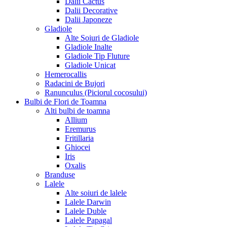
Dalii Cactus
Dalii Decorative
Dalii Japoneze
Gladiole
Alte Soiuri de Gladiole
Gladiole Inalte
Gladiole Tip Fluture
Gladiole Unicat
Hemerocallis
Radacini de Bujori
Ranunculus (Piciorul cocosului)
Bulbi de Flori de Toamna
Alti bulbi de toamna
Allium
Eremurus
Fritillaria
Ghiocei
Iris
Oxalis
Branduse
Lalele
Alte soiuri de lalele
Lalele Darwin
Lalele Duble
Lalele Papagal