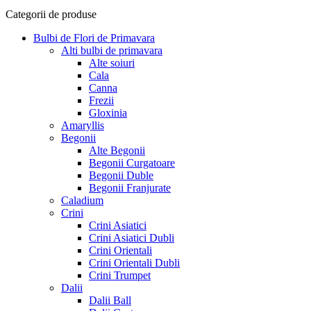
Categorii de produse
Bulbi de Flori de Primavara
Alti bulbi de primavara
Alte soiuri
Cala
Canna
Frezii
Gloxinia
Amaryllis
Begonii
Alte Begonii
Begonii Curgatoare
Begonii Duble
Begonii Franjurate
Caladium
Crini
Crini Asiatici
Crini Asiatici Dubli
Crini Orientali
Crini Orientali Dubli
Crini Trumpet
Dalii
Dalii Ball