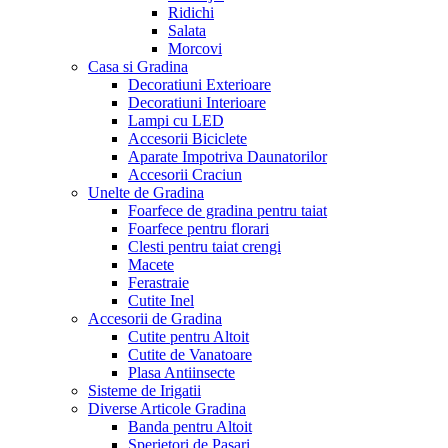
Ridichi
Salata
Morcovi
Casa si Gradina
Decoratiuni Exterioare
Decoratiuni Interioare
Lampi cu LED
Accesorii Biciclete
Aparate Impotriva Daunatorilor
Accesorii Craciun
Unelte de Gradina
Foarfece de gradina pentru taiat
Foarfece pentru florari
Clesti pentru taiat crengi
Macete
Ferastraie
Cutite Inel
Accesorii de Gradina
Cutite pentru Altoit
Cutite de Vanatoare
Plasa Antiinsecte
Sisteme de Irigatii
Diverse Articole Gradina
Banda pentru Altoit
Sperietori de Pasari