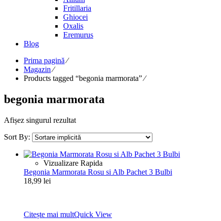
Fritillaria
Ghiocei
Oxalis
Eremurus
Blog
Prima pagină
⁄
Magazin
⁄
Products tagged “begonia marmorata”
⁄
begonia marmorata
Afișez singurul rezultat
Sort By:
Vizualizare Rapida
Begonia Marmorata Rosu si Alb Pachet 3 Bulbi
18,99
lei
Citește mai mult
Quick View