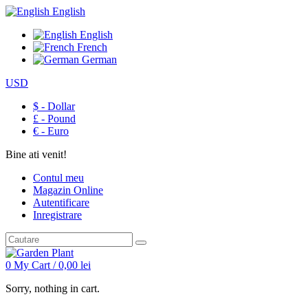
English
English
French
German
USD
$ - Dollar
£ - Pound
€ - Euro
Bine ati venit!
Contul meu
Magazin Online
Autentificare
Inregistrare
0
My Cart /
0,00
lei
Sorry, nothing in cart.