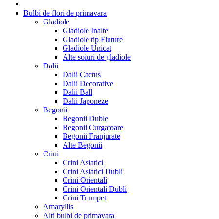
Bulbi de flori de primavara
Gladiole
Gladiole Inalte
Gladiole tip Fluture
Gladiole Unicat
Alte soiuri de gladiole
Dalii
Dalii Cactus
Dalii Decorative
Dalii Ball
Dalii Japoneze
Begonii
Begonii Duble
Begonii Curgatoare
Begonii Franjurate
Alte Begonii
Crini
Crini Asiatici
Crini Asiatici Dubli
Crini Orientali
Crini Orientali Dubli
Crini Trumpet
Amaryllis
Alti bulbi de primavara