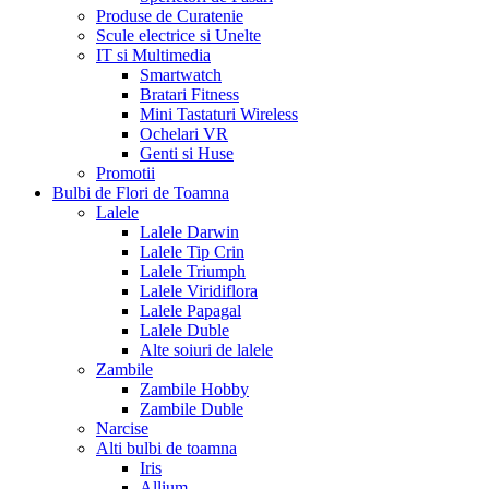
Produse de Curatenie
Scule electrice si Unelte
IT si Multimedia
Smartwatch
Bratari Fitness
Mini Tastaturi Wireless
Ochelari VR
Genti si Huse
Promotii
Bulbi de Flori de Toamna
Lalele
Lalele Darwin
Lalele Tip Crin
Lalele Triumph
Lalele Viridiflora
Lalele Papagal
Lalele Duble
Alte soiuri de lalele
Zambile
Zambile Hobby
Zambile Duble
Narcise
Alti bulbi de toamna
Iris
Allium