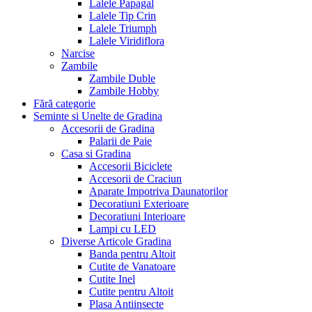
Lalele Papagal
Lalele Tip Crin
Lalele Triumph
Lalele Viridiflora
Narcise
Zambile
Zambile Duble
Zambile Hobby
Fără categorie
Seminte si Unelte de Gradina
Accesorii de Gradina
Palarii de Paie
Casa si Gradina
Accesorii Biciclete
Accesorii de Craciun
Aparate Impotriva Daunatorilor
Decoratiuni Exterioare
Decoratiuni Interioare
Lampi cu LED
Diverse Articole Gradina
Banda pentru Altoit
Cutite de Vanatoare
Cutite Inel
Cutite pentru Altoit
Plasa Antiinsecte