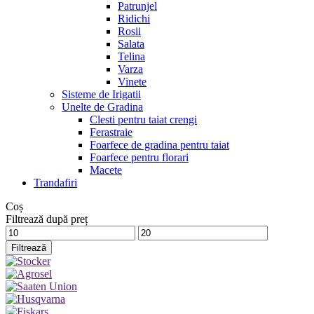
Patrunjel
Ridichi
Rosii
Salata
Telina
Varza
Vinete
Sisteme de Irigatii
Unelte de Gradina
Clesti pentru taiat crengi
Ferastraie
Foarfece de gradina pentru taiat
Foarfece pentru florari
Macete
Trandafiri
Coș
Filtrează după preț
Preț
Preț
minim
maxim
Filtrează