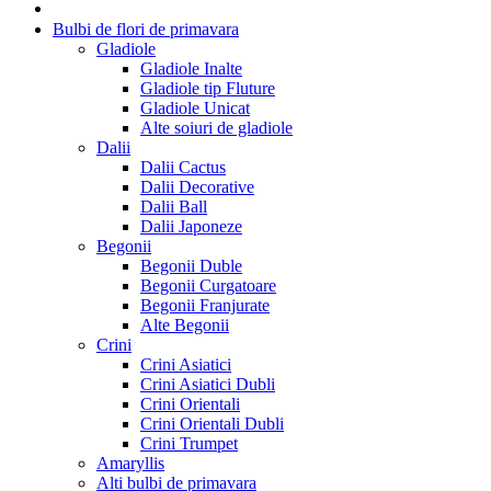
Bulbi de flori de primavara
Gladiole
Gladiole Inalte
Gladiole tip Fluture
Gladiole Unicat
Alte soiuri de gladiole
Dalii
Dalii Cactus
Dalii Decorative
Dalii Ball
Dalii Japoneze
Begonii
Begonii Duble
Begonii Curgatoare
Begonii Franjurate
Alte Begonii
Crini
Crini Asiatici
Crini Asiatici Dubli
Crini Orientali
Crini Orientali Dubli
Crini Trumpet
Amaryllis
Alti bulbi de primavara