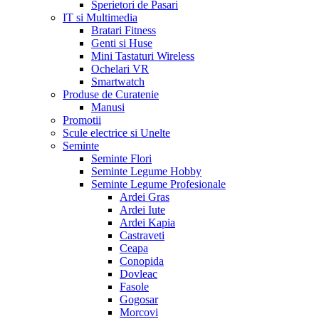
Sperietori de Pasari
IT si Multimedia
Bratari Fitness
Genti si Huse
Mini Tastaturi Wireless
Ochelari VR
Smartwatch
Produse de Curatenie
Manusi
Promotii
Scule electrice si Unelte
Seminte
Seminte Flori
Seminte Legume Hobby
Seminte Legume Profesionale
Ardei Gras
Ardei Iute
Ardei Kapia
Castraveti
Ceapa
Conopida
Dovleac
Fasole
Gogosar
Morcovi