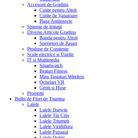
Accesorii de Gradina
Cutite pentru Altoit
Cutite de Vanatoare
Plasa Antiinsecte
Sisteme de Irigatii
Diverse Articole Gradina
Banda pentru Altoit
Sperietori de Pasari
Produse de Curatenie
Scule electrice si Unelte
IT si Multimedia
Smartwatch
Bratari Fitness
Mini Tastaturi Wireless
Ochelari VR
Genti si Huse
Promotii
Bulbi de Flori de Toamna
Lalele
Lalele Darwin
Lalele Tip Crin
Lalele Triumph
Lalele Viridiflora
Lalele Papagal
Lalele Duble