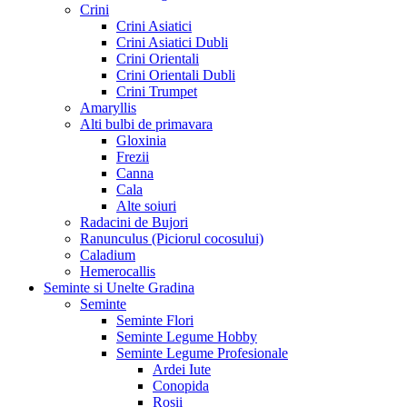
Crini
Crini Asiatici
Crini Asiatici Dubli
Crini Orientali
Crini Orientali Dubli
Crini Trumpet
Amaryllis
Alti bulbi de primavara
Gloxinia
Frezii
Canna
Cala
Alte soiuri
Radacini de Bujori
Ranunculus (Piciorul cocosului)
Caladium
Hemerocallis
Seminte si Unelte Gradina
Seminte
Seminte Flori
Seminte Legume Hobby
Seminte Legume Profesionale
Ardei Iute
Conopida
Rosii