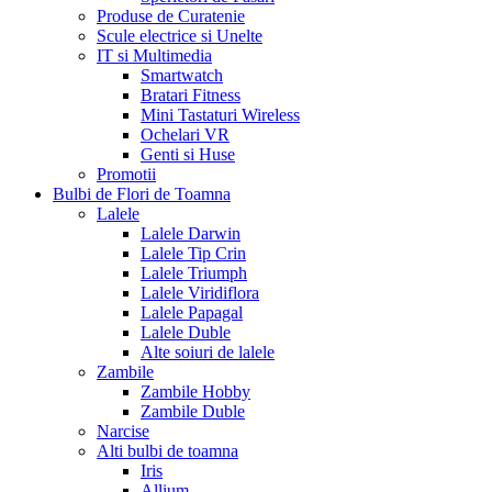
Produse de Curatenie
Scule electrice si Unelte
IT si Multimedia
Smartwatch
Bratari Fitness
Mini Tastaturi Wireless
Ochelari VR
Genti si Huse
Promotii
Bulbi de Flori de Toamna
Lalele
Lalele Darwin
Lalele Tip Crin
Lalele Triumph
Lalele Viridiflora
Lalele Papagal
Lalele Duble
Alte soiuri de lalele
Zambile
Zambile Hobby
Zambile Duble
Narcise
Alti bulbi de toamna
Iris
Allium