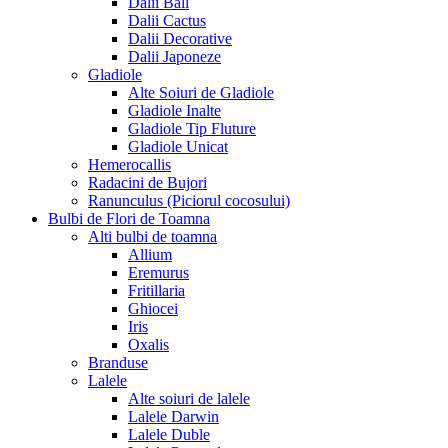
Dalii Ball
Dalii Cactus
Dalii Decorative
Dalii Japoneze
Gladiole
Alte Soiuri de Gladiole
Gladiole Inalte
Gladiole Tip Fluture
Gladiole Unicat
Hemerocallis
Radacini de Bujori
Ranunculus (Piciorul cocosului)
Bulbi de Flori de Toamna
Alti bulbi de toamna
Allium
Eremurus
Fritillaria
Ghiocei
Iris
Oxalis
Branduse
Lalele
Alte soiuri de lalele
Lalele Darwin
Lalele Duble