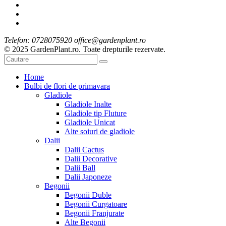
Telefon: 0728075920 office@gardenplant.ro
© 2025 GardenPlant.ro. Toate drepturile rezervate.
Home
Bulbi de flori de primavara
Gladiole
Gladiole Inalte
Gladiole tip Fluture
Gladiole Unicat
Alte soiuri de gladiole
Dalii
Dalii Cactus
Dalii Decorative
Dalii Ball
Dalii Japoneze
Begonii
Begonii Duble
Begonii Curgatoare
Begonii Franjurate
Alte Begonii