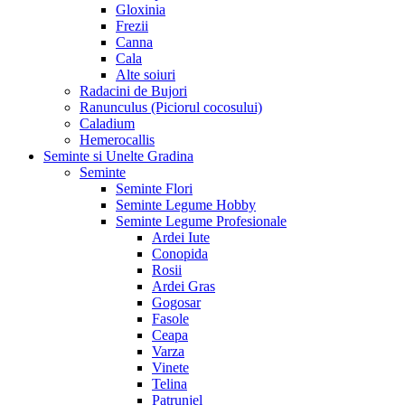
Gloxinia
Frezii
Canna
Cala
Alte soiuri
Radacini de Bujori
Ranunculus (Piciorul cocosului)
Caladium
Hemerocallis
Seminte si Unelte Gradina
Seminte
Seminte Flori
Seminte Legume Hobby
Seminte Legume Profesionale
Ardei Iute
Conopida
Rosii
Ardei Gras
Gogosar
Fasole
Ceapa
Varza
Vinete
Telina
Patrunjel