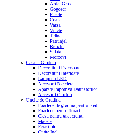
Ardei Gras
Gogosar
Fasole
Ceapa
Varza
Vinete
Telina
Patrunjel
Ridichi
Salata
Morcovi
Casa si Gradina
Decoratiuni Exterioare
Decoratiuni Interioare
Lampi cu LED
Accesorii Biciclete
Aparate Impotriva Daunatorilor
Accesorii Craciun
Unelte de Gradina
Foarfece de gradina pentru taiat
Foarfece pentru florari
Clesti pentru taiat crengi
Macete
Ferastraie
Cutite Inel