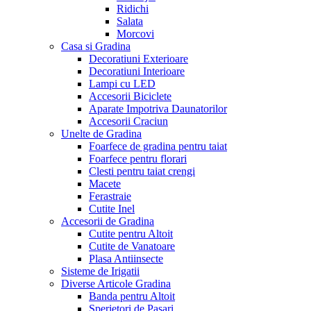
Ridichi
Salata
Morcovi
Casa si Gradina
Decoratiuni Exterioare
Decoratiuni Interioare
Lampi cu LED
Accesorii Biciclete
Aparate Impotriva Daunatorilor
Accesorii Craciun
Unelte de Gradina
Foarfece de gradina pentru taiat
Foarfece pentru florari
Clesti pentru taiat crengi
Macete
Ferastraie
Cutite Inel
Accesorii de Gradina
Cutite pentru Altoit
Cutite de Vanatoare
Plasa Antiinsecte
Sisteme de Irigatii
Diverse Articole Gradina
Banda pentru Altoit
Sperietori de Pasari