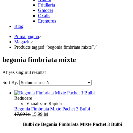
Fritillaria
Ghiocei
Oxalis
Eremurus
Blog
Prima pagină
⁄
Magazin
⁄
Products tagged “begonia fimbriata mixte”
⁄
begonia fimbriata mixte
Afișez singurul rezultat
Sort By:
Reducere
Vizualizare Rapida
Begonia Fimbriata Mixte Pachet 3 Bulbi
Prețul
Prețul
17,99
lei
15,99
lei
inițial
curent
Bulbi de Begonia Fimbriata Mixte Pachet 3 Bulbi
a
este:
fost:
15,99 lei.