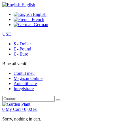
English
English
French
German
USD
$ - Dollar
£ - Pound
€ - Euro
Bine ati venit!
Contul meu
Magazin Online
Autentificare
Inregistrare
0
My Cart /
0,00
lei
Sorry, nothing in cart.