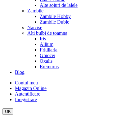
Alte soiuri de lalele
Zambile
Zambile Hobby
Zambile Duble
Narcise
Alti bulbi de toamna
Iris
Allium
Fritillaria
Ghiocei
Oxalis
Eremurus
Blog
Contul meu
Magazin Online
Autentificare
Inregistrare
OK