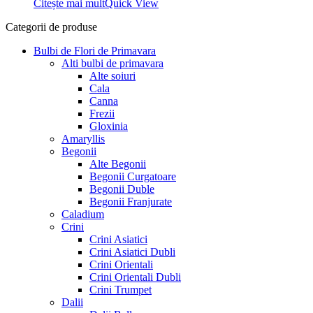
Citește mai mult
Quick View
17,99 lei.
Categorii de produse
Bulbi de Flori de Primavara
Alti bulbi de primavara
Alte soiuri
Cala
Canna
Frezii
Gloxinia
Amaryllis
Begonii
Alte Begonii
Begonii Curgatoare
Begonii Duble
Begonii Franjurate
Caladium
Crini
Crini Asiatici
Crini Asiatici Dubli
Crini Orientali
Crini Orientali Dubli
Crini Trumpet
Dalii