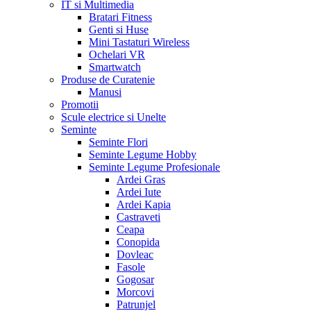
IT si Multimedia
Bratari Fitness
Genti si Huse
Mini Tastaturi Wireless
Ochelari VR
Smartwatch
Produse de Curatenie
Manusi
Promotii
Scule electrice si Unelte
Seminte
Seminte Flori
Seminte Legume Hobby
Seminte Legume Profesionale
Ardei Gras
Ardei Iute
Ardei Kapia
Castraveti
Ceapa
Conopida
Dovleac
Fasole
Gogosar
Morcovi
Patrunjel