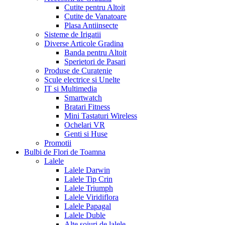
Cutite pentru Altoit
Cutite de Vanatoare
Plasa Antiinsecte
Sisteme de Irigatii
Diverse Articole Gradina
Banda pentru Altoit
Sperietori de Pasari
Produse de Curatenie
Scule electrice si Unelte
IT si Multimedia
Smartwatch
Bratari Fitness
Mini Tastaturi Wireless
Ochelari VR
Genti si Huse
Promotii
Bulbi de Flori de Toamna
Lalele
Lalele Darwin
Lalele Tip Crin
Lalele Triumph
Lalele Viridiflora
Lalele Papagal
Lalele Duble
Alte soiuri de lalele