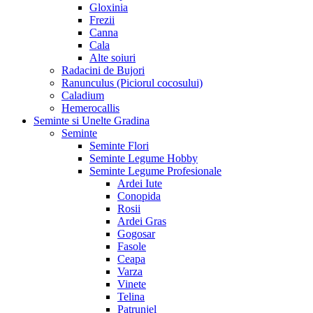
Gloxinia
Frezii
Canna
Cala
Alte soiuri
Radacini de Bujori
Ranunculus (Piciorul cocosului)
Caladium
Hemerocallis
Seminte si Unelte Gradina
Seminte
Seminte Flori
Seminte Legume Hobby
Seminte Legume Profesionale
Ardei Iute
Conopida
Rosii
Ardei Gras
Gogosar
Fasole
Ceapa
Varza
Vinete
Telina
Patrunjel