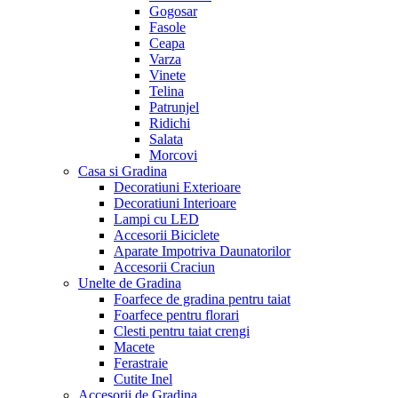
Gogosar
Fasole
Ceapa
Varza
Vinete
Telina
Patrunjel
Ridichi
Salata
Morcovi
Casa si Gradina
Decoratiuni Exterioare
Decoratiuni Interioare
Lampi cu LED
Accesorii Biciclete
Aparate Impotriva Daunatorilor
Accesorii Craciun
Unelte de Gradina
Foarfece de gradina pentru taiat
Foarfece pentru florari
Clesti pentru taiat crengi
Macete
Ferastraie
Cutite Inel
Accesorii de Gradina