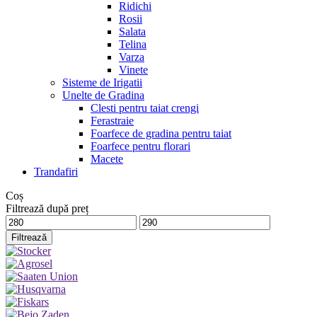
Ridichi
Rosii
Salata
Telina
Varza
Vinete
Sisteme de Irigatii
Unelte de Gradina
Clesti pentru taiat crengi
Ferastraie
Foarfece de gradina pentru taiat
Foarfece pentru florari
Macete
Trandafiri
Coș
Filtrează după preț
Preț
Preț
minim
maxim
Filtrează