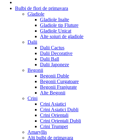
Bulbi de flori de primavara
Gladiole
Gladiole Inalte
Gladiole tip Fluture
Gladiole Unicat
Alte soiuri de gladiole
Dalii
Dalii Cactus
Dalii Decorative
Dalii Ball
Dalii Japoneze
Begonii
Begonii Duble
Begonii Curgatoare
Begonii Franjurate
Alte Begonii
Crini
Crini Asiatici
Crini Asiatici Dubli
Crini Orientali
Crini Orientali Dubli
Crini Trumpet
Amaryllis
Alti bulbi de primavara