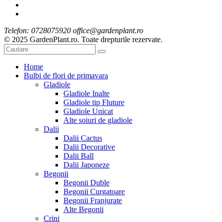
Telefon: 0728075920 office@gardenplant.ro
© 2025 GardenPlant.ro. Toate drepturile rezervate.
Home
Bulbi de flori de primavara
Gladiole
Gladiole Inalte
Gladiole tip Fluture
Gladiole Unicat
Alte soiuri de gladiole
Dalii
Dalii Cactus
Dalii Decorative
Dalii Ball
Dalii Japoneze
Begonii
Begonii Duble
Begonii Curgatoare
Begonii Franjurate
Alte Begonii
Crini