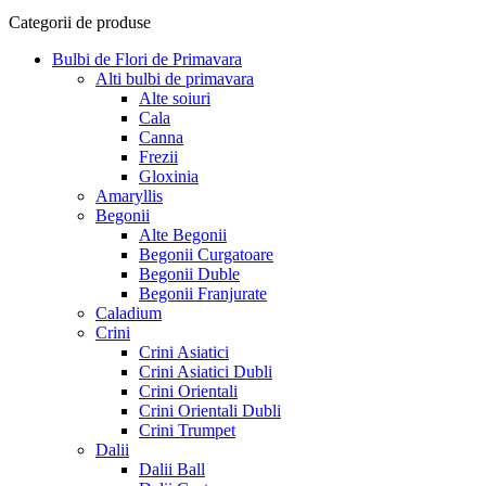
Categorii de produse
Bulbi de Flori de Primavara
Alti bulbi de primavara
Alte soiuri
Cala
Canna
Frezii
Gloxinia
Amaryllis
Begonii
Alte Begonii
Begonii Curgatoare
Begonii Duble
Begonii Franjurate
Caladium
Crini
Crini Asiatici
Crini Asiatici Dubli
Crini Orientali
Crini Orientali Dubli
Crini Trumpet
Dalii
Dalii Ball