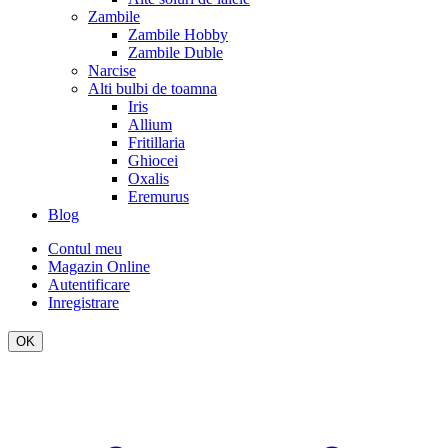
Zambile
Zambile Hobby
Zambile Duble
Narcise
Alti bulbi de toamna
Iris
Allium
Fritillaria
Ghiocei
Oxalis
Eremurus
Blog
Contul meu
Magazin Online
Autentificare
Inregistrare
OK