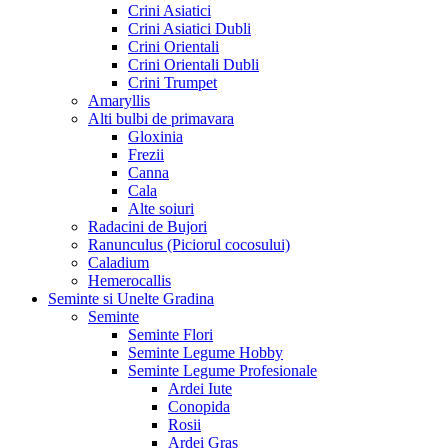
Crini Asiatici
Crini Asiatici Dubli
Crini Orientali
Crini Orientali Dubli
Crini Trumpet
Amaryllis
Alti bulbi de primavara
Gloxinia
Frezii
Canna
Cala
Alte soiuri
Radacini de Bujori
Ranunculus (Piciorul cocosului)
Caladium
Hemerocallis
Seminte si Unelte Gradina
Seminte
Seminte Flori
Seminte Legume Hobby
Seminte Legume Profesionale
Ardei Iute
Conopida
Rosii
Ardei Gras