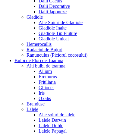
Dalii Cactus
Dalii Decorative
Dalii Japoneze
Gladiole
Alte Soiuri de Gladiole
Gladiole Inalte
Gladiole Tip Fluture
Gladiole Unicat
Hemerocallis
Radacini de Bujori
Ranunculus (Piciorul cocosului)
Bulbi de Flori de Toamna
Alti bulbi de toamna
Allium
Eremurus
Fritillaria
Ghiocei
Iris
Oxalis
Branduse
Lalele
Alte soiuri de lalele
Lalele Darwin
Lalele Duble
Lalele Papagal