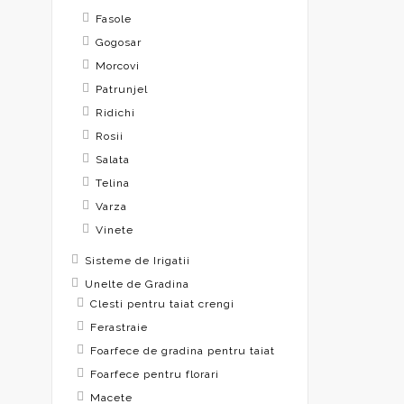
Fasole
Gogosar
Morcovi
Patrunjel
Ridichi
Rosii
Salata
Telina
Varza
Vinete
Sisteme de Irigatii
Unelte de Gradina
Clesti pentru taiat crengi
Ferastraie
Foarfece de gradina pentru taiat
Foarfece pentru florari
Macete