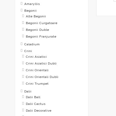
Amaryllis
Begonii
Alte Begonii
Begonii Curgatoare
Begonii Duble
Begonii Franjurate
Caladium
Crini
Crini Asiatici
Crini Asiatici Dubli
Crini Orientali
Crini Orientali Dubli
Crini Trumpet
Dalii
Dalii Ball
Dalii Cactus
Dalii Decorative