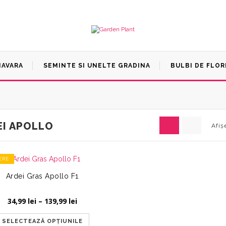
MAVARA
SEMINTE SI UNELTE GRADINA
BULBI DE FLOR
EI APOLLO
Afiș
ERE
Ardei Gras Apollo F1
Interval
34,99
lei
–
139,99
lei
de
prețuri:
SELECTEAZĂ OPȚIUNILE