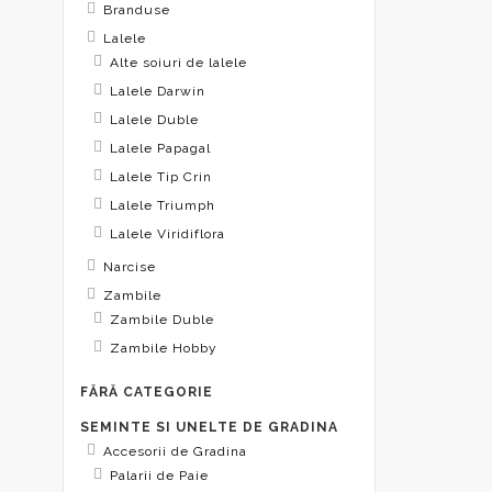
Branduse
Lalele
Alte soiuri de lalele
Lalele Darwin
Lalele Duble
Lalele Papagal
Lalele Tip Crin
Lalele Triumph
Lalele Viridiflora
Narcise
Zambile
Zambile Duble
Zambile Hobby
FĂRĂ CATEGORIE
SEMINTE SI UNELTE DE GRADINA
Accesorii de Gradina
Palarii de Paie