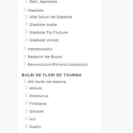
Dalii Japoneze
Gladiole
Alte Soiuri de Gladiole
Gladiole Inalte
Gladiole Tip Fluture
Gladiole Unicat
Hemerocallis
Radacini de Bujori
Ranunculus (Piciorul cocosului)
BULBI DE FLORI DE TOAMNA
Alti bulbi de toamna
Allium
Eremurus
Fritillaria
Ghiocei
Iris
Oxalis