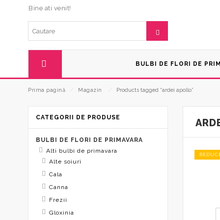
Bine ati venit!
BULBI DE FLORI DE PRI
Prima pagină
⁄
Magazin
⁄
Products tagged “ardei apollo”
CATEGORII DE PRODUSE
ARD
BULBI DE FLORI DE PRIMAVARA
Alti bulbi de primavara
REDUC
Alte soiuri
Cala
Canna
Frezii
Gloxinia