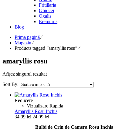
Fritillaria
Ghiocei
Oxalis
Eremurus
Blog
Prima pagină
⁄
Magazin
⁄
Products tagged “amaryllis rosu”
⁄
amaryllis rosu
Afișez singurul rezultat
Sort By:
Reducere
Vizualizare Rapida
Amaryllis Rosu Inchis
Prețul
Prețul
34,99
lei
24,99
lei
inițial
curent
Bulbi de Crin de Camera Rosu Inchis
a
este:
fost:
24,99 lei.