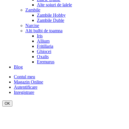
Alte soiuri de lalele
Zambile
Zambile Hobby
Zambile Duble
Narcise
Alti bulbi de toamna
Iris
Allium
Fritillaria
Ghiocei
Oxalis
Eremurus
Blog
Contul meu
Magazin Online
Autentificare
Inregistrare
OK