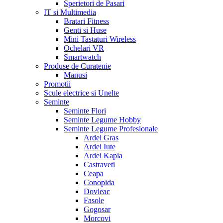
Sperietori de Pasari
IT si Multimedia
Bratari Fitness
Genti si Huse
Mini Tastaturi Wireless
Ochelari VR
Smartwatch
Produse de Curatenie
Manusi
Promotii
Scule electrice si Unelte
Seminte
Seminte Flori
Seminte Legume Hobby
Seminte Legume Profesionale
Ardei Gras
Ardei Iute
Ardei Kapia
Castraveti
Ceapa
Conopida
Dovleac
Fasole
Gogosar
Morcovi