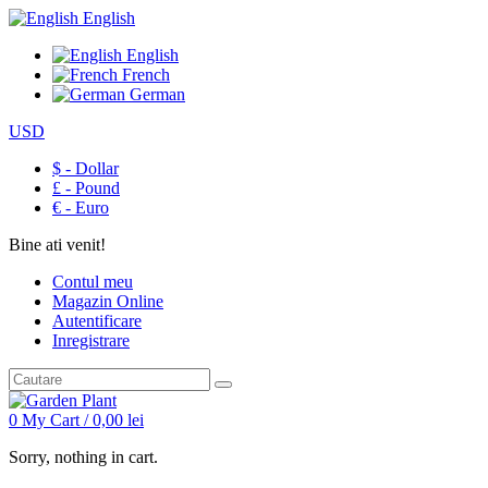
English
English
French
German
USD
$ - Dollar
£ - Pound
€ - Euro
Bine ati venit!
Contul meu
Magazin Online
Autentificare
Inregistrare
0
My Cart /
0,00
lei
Sorry, nothing in cart.