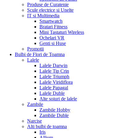
Produse de Curatenie
Scule electrice si Unelte
IT si Multimedia
Smartwatch
Bratari Fitness
Mini Tastaturi Wireless
Ochelari VR
Genti si Huse
Promotii
Bulbi de Flori de Toamna
Lalele
Lalele Darwin
Lalele Tip Crin
Lalele Triumph
Lalele Viridiflora
Lalele Papagal
Lalele Duble
Alte soiuri de lalele
Zambile
Zambile Hobby
Zambile Duble
Narcise
Alti bulbi de toamna
Iris
Allium