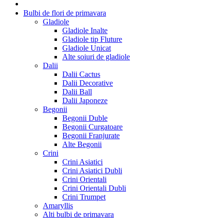
Bulbi de flori de primavara
Gladiole
Gladiole Inalte
Gladiole tip Fluture
Gladiole Unicat
Alte soiuri de gladiole
Dalii
Dalii Cactus
Dalii Decorative
Dalii Ball
Dalii Japoneze
Begonii
Begonii Duble
Begonii Curgatoare
Begonii Franjurate
Alte Begonii
Crini
Crini Asiatici
Crini Asiatici Dubli
Crini Orientali
Crini Orientali Dubli
Crini Trumpet
Amaryllis
Alti bulbi de primavara