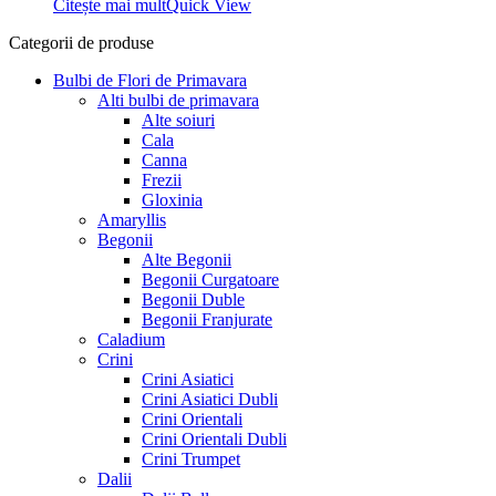
Citește mai mult
Quick View
34,99 lei.
Categorii de produse
Bulbi de Flori de Primavara
Alti bulbi de primavara
Alte soiuri
Cala
Canna
Frezii
Gloxinia
Amaryllis
Begonii
Alte Begonii
Begonii Curgatoare
Begonii Duble
Begonii Franjurate
Caladium
Crini
Crini Asiatici
Crini Asiatici Dubli
Crini Orientali
Crini Orientali Dubli
Crini Trumpet
Dalii