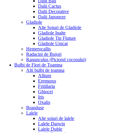
Dalii Ball
Dalii Cactus
Dalii Decorative
Dalii Japoneze
Gladiole
Alte Soiuri de Gladiole
Gladiole Inalte
Gladiole Tip Fluture
Gladiole Unicat
Hemerocallis
Radacini de Bujori
Ranunculus (Piciorul cocosului)
Bulbi de Flori de Toamna
Alti bulbi de toamna
Allium
Eremurus
Fritillaria
Ghiocei
Iris
Oxalis
Branduse
Lalele
Alte soiuri de lalele
Lalele Darwin
Lalele Duble