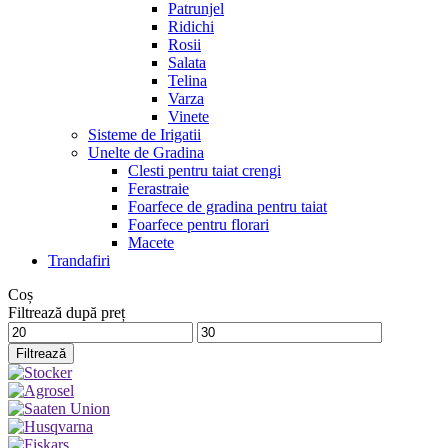
Patrunjel
Ridichi
Rosii
Salata
Telina
Varza
Vinete
Sisteme de Irigatii
Unelte de Gradina
Clesti pentru taiat crengi
Ferastraie
Foarfece de gradina pentru taiat
Foarfece pentru florari
Macete
Trandafiri
Coș
Filtrează după preț
Preț
Preț
minim
maxim
Filtrează