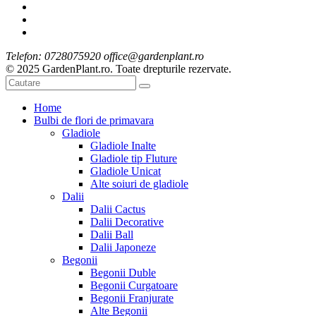
Telefon: 0728075920 office@gardenplant.ro
© 2025 GardenPlant.ro. Toate drepturile rezervate.
Home
Bulbi de flori de primavara
Gladiole
Gladiole Inalte
Gladiole tip Fluture
Gladiole Unicat
Alte soiuri de gladiole
Dalii
Dalii Cactus
Dalii Decorative
Dalii Ball
Dalii Japoneze
Begonii
Begonii Duble
Begonii Curgatoare
Begonii Franjurate
Alte Begonii