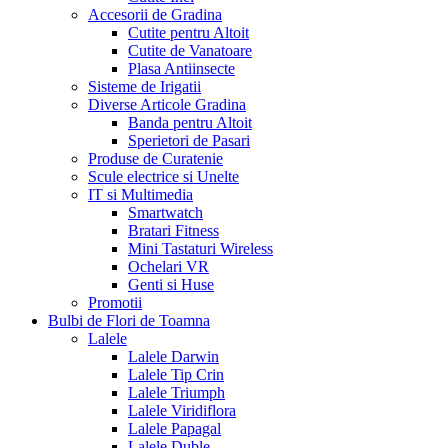
Accesorii de Gradina
Cutite pentru Altoit
Cutite de Vanatoare
Plasa Antiinsecte
Sisteme de Irigatii
Diverse Articole Gradina
Banda pentru Altoit
Sperietori de Pasari
Produse de Curatenie
Scule electrice si Unelte
IT si Multimedia
Smartwatch
Bratari Fitness
Mini Tastaturi Wireless
Ochelari VR
Genti si Huse
Promotii
Bulbi de Flori de Toamna
Lalele
Lalele Darwin
Lalele Tip Crin
Lalele Triumph
Lalele Viridiflora
Lalele Papagal
Lalele Duble