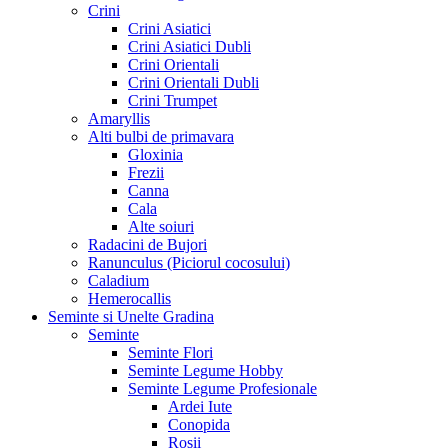
Crini
Crini Asiatici
Crini Asiatici Dubli
Crini Orientali
Crini Orientali Dubli
Crini Trumpet
Amaryllis
Alti bulbi de primavara
Gloxinia
Frezii
Canna
Cala
Alte soiuri
Radacini de Bujori
Ranunculus (Piciorul cocosului)
Caladium
Hemerocallis
Seminte si Unelte Gradina
Seminte
Seminte Flori
Seminte Legume Hobby
Seminte Legume Profesionale
Ardei Iute
Conopida
Rosii