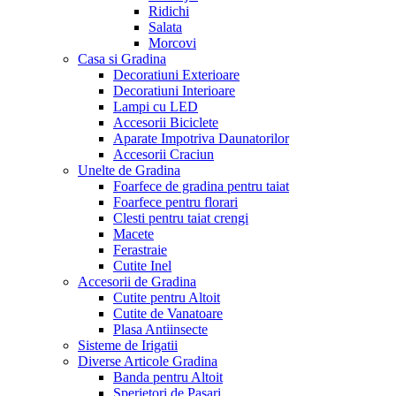
Ridichi
Salata
Morcovi
Casa si Gradina
Decoratiuni Exterioare
Decoratiuni Interioare
Lampi cu LED
Accesorii Biciclete
Aparate Impotriva Daunatorilor
Accesorii Craciun
Unelte de Gradina
Foarfece de gradina pentru taiat
Foarfece pentru florari
Clesti pentru taiat crengi
Macete
Ferastraie
Cutite Inel
Accesorii de Gradina
Cutite pentru Altoit
Cutite de Vanatoare
Plasa Antiinsecte
Sisteme de Irigatii
Diverse Articole Gradina
Banda pentru Altoit
Sperietori de Pasari