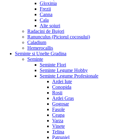
Gloxinia
Frezii
Canna
Cala
Alte soiuri
Radacini de Bujori
Ranunculus (Piciorul cocosului)
Caladium
Hemerocallis
Seminte si Unelte Gradina
Seminte
Seminte Flori
Seminte Legume Hobby
Seminte Legume Profesionale
Ardei Iute
Conopida
Rosii
Ardei Gras
Gogosar
Fasole
Ceapa
Varza
Vinete
Telina
Patrunjel