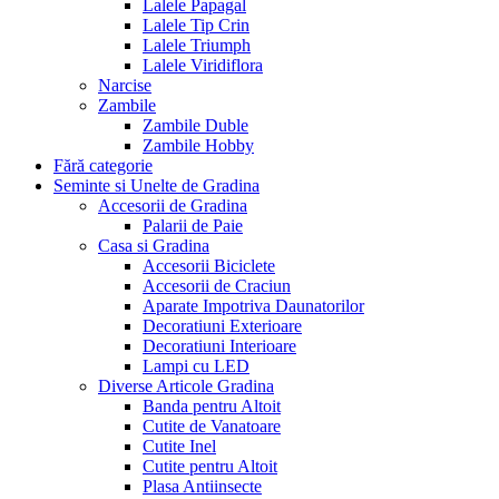
Lalele Papagal
Lalele Tip Crin
Lalele Triumph
Lalele Viridiflora
Narcise
Zambile
Zambile Duble
Zambile Hobby
Fără categorie
Seminte si Unelte de Gradina
Accesorii de Gradina
Palarii de Paie
Casa si Gradina
Accesorii Biciclete
Accesorii de Craciun
Aparate Impotriva Daunatorilor
Decoratiuni Exterioare
Decoratiuni Interioare
Lampi cu LED
Diverse Articole Gradina
Banda pentru Altoit
Cutite de Vanatoare
Cutite Inel
Cutite pentru Altoit
Plasa Antiinsecte