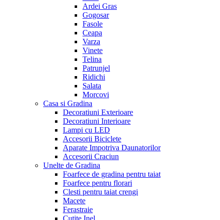
Ardei Gras
Gogosar
Fasole
Ceapa
Varza
Vinete
Telina
Patrunjel
Ridichi
Salata
Morcovi
Casa si Gradina
Decoratiuni Exterioare
Decoratiuni Interioare
Lampi cu LED
Accesorii Biciclete
Aparate Impotriva Daunatorilor
Accesorii Craciun
Unelte de Gradina
Foarfece de gradina pentru taiat
Foarfece pentru florari
Clesti pentru taiat crengi
Macete
Ferastraie
Cutite Inel