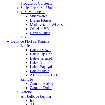
Produse de Curatenie
Scule electrice si Unelte
IT si Multimedia
Smartwatch
Bratari Fitness
Mini Tastaturi Wireless
Ochelari VR
Genti si Huse
Promotii
Bulbi de Flori de Toamna
Lalele
Lalele Darwin
Lalele Tip Crin
Lalele Triumph
Lalele Viridiflora
Lalele Papagal
Lalele Duble
Alte soiuri de lalele
Zambile
Zambile Hobby
Zambile Duble
Narcise
Alti bulbi de toamna
Iris
Allium