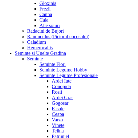
Gloxinia
Frezii
Canna
Cala
Alte soiuri
Radacini de Bujori
Ranunculus (Piciorul cocosului)
Caladium
Hemerocallis
Seminte si Unelte Gradina
Seminte
Seminte Flori
Seminte Legume Hobby
Seminte Legume Profesionale
Ardei Iute
Conopida
Rosii
Ardei Gras
Gogosar
Fasole
Ceapa
Varza
Vinete
Telina
Patrunjel