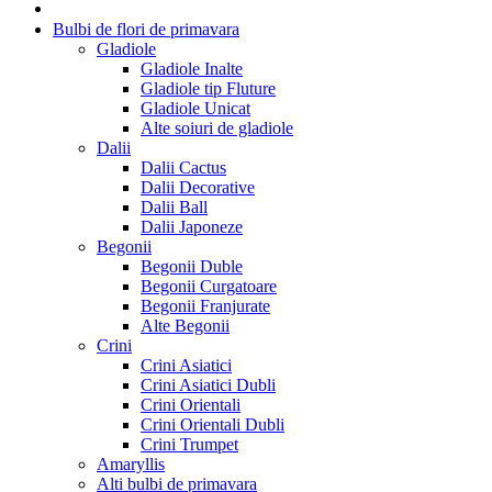
Bulbi de flori de primavara
Gladiole
Gladiole Inalte
Gladiole tip Fluture
Gladiole Unicat
Alte soiuri de gladiole
Dalii
Dalii Cactus
Dalii Decorative
Dalii Ball
Dalii Japoneze
Begonii
Begonii Duble
Begonii Curgatoare
Begonii Franjurate
Alte Begonii
Crini
Crini Asiatici
Crini Asiatici Dubli
Crini Orientali
Crini Orientali Dubli
Crini Trumpet
Amaryllis
Alti bulbi de primavara