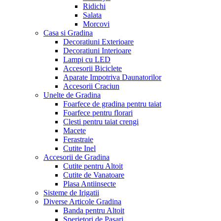
Ridichi
Salata
Morcovi
Casa si Gradina
Decoratiuni Exterioare
Decoratiuni Interioare
Lampi cu LED
Accesorii Biciclete
Aparate Impotriva Daunatorilor
Accesorii Craciun
Unelte de Gradina
Foarfece de gradina pentru taiat
Foarfece pentru florari
Clesti pentru taiat crengi
Macete
Ferastraie
Cutite Inel
Accesorii de Gradina
Cutite pentru Altoit
Cutite de Vanatoare
Plasa Antiinsecte
Sisteme de Irigatii
Diverse Articole Gradina
Banda pentru Altoit
Sperietori de Pasari