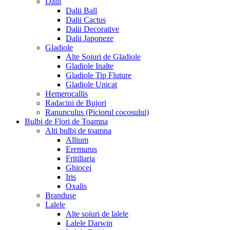
Dalii
Dalii Ball
Dalii Cactus
Dalii Decorative
Dalii Japoneze
Gladiole
Alte Soiuri de Gladiole
Gladiole Inalte
Gladiole Tip Fluture
Gladiole Unicat
Hemerocallis
Radacini de Bujori
Ranunculus (Piciorul cocosului)
Bulbi de Flori de Toamna
Alti bulbi de toamna
Allium
Eremurus
Fritillaria
Ghiocei
Iris
Oxalis
Branduse
Lalele
Alte soiuri de lalele
Lalele Darwin