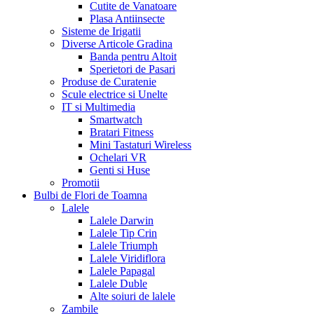
Cutite de Vanatoare
Plasa Antiinsecte
Sisteme de Irigatii
Diverse Articole Gradina
Banda pentru Altoit
Sperietori de Pasari
Produse de Curatenie
Scule electrice si Unelte
IT si Multimedia
Smartwatch
Bratari Fitness
Mini Tastaturi Wireless
Ochelari VR
Genti si Huse
Promotii
Bulbi de Flori de Toamna
Lalele
Lalele Darwin
Lalele Tip Crin
Lalele Triumph
Lalele Viridiflora
Lalele Papagal
Lalele Duble
Alte soiuri de lalele
Zambile