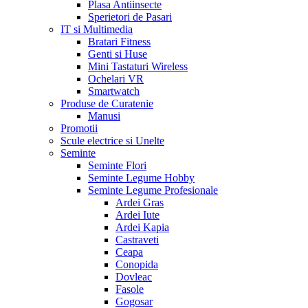
Plasa Antiinsecte
Sperietori de Pasari
IT si Multimedia
Bratari Fitness
Genti si Huse
Mini Tastaturi Wireless
Ochelari VR
Smartwatch
Produse de Curatenie
Manusi
Promotii
Scule electrice si Unelte
Seminte
Seminte Flori
Seminte Legume Hobby
Seminte Legume Profesionale
Ardei Gras
Ardei Iute
Ardei Kapia
Castraveti
Ceapa
Conopida
Dovleac
Fasole
Gogosar