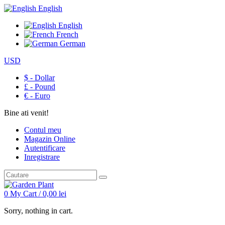
English
English
French
German
USD
$ - Dollar
£ - Pound
€ - Euro
Bine ati venit!
Contul meu
Magazin Online
Autentificare
Inregistrare
0
My Cart /
0,00
lei
Sorry, nothing in cart.