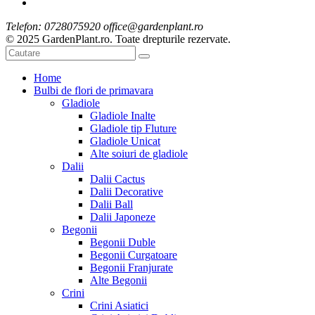
Telefon: 0728075920 office@gardenplant.ro
© 2025 GardenPlant.ro. Toate drepturile rezervate.
Home
Bulbi de flori de primavara
Gladiole
Gladiole Inalte
Gladiole tip Fluture
Gladiole Unicat
Alte soiuri de gladiole
Dalii
Dalii Cactus
Dalii Decorative
Dalii Ball
Dalii Japoneze
Begonii
Begonii Duble
Begonii Curgatoare
Begonii Franjurate
Alte Begonii
Crini
Crini Asiatici