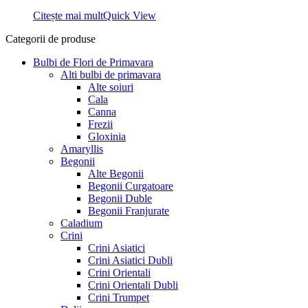
Citește mai mult
Quick View
Categorii de produse
Bulbi de Flori de Primavara
Alti bulbi de primavara
Alte soiuri
Cala
Canna
Frezii
Gloxinia
Amaryllis
Begonii
Alte Begonii
Begonii Curgatoare
Begonii Duble
Begonii Franjurate
Caladium
Crini
Crini Asiatici
Crini Asiatici Dubli
Crini Orientali
Crini Orientali Dubli
Crini Trumpet