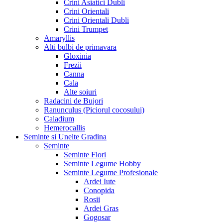
Crini Asiatici Dubli
Crini Orientali
Crini Orientali Dubli
Crini Trumpet
Amaryllis
Alti bulbi de primavara
Gloxinia
Frezii
Canna
Cala
Alte soiuri
Radacini de Bujori
Ranunculus (Piciorul cocosului)
Caladium
Hemerocallis
Seminte si Unelte Gradina
Seminte
Seminte Flori
Seminte Legume Hobby
Seminte Legume Profesionale
Ardei Iute
Conopida
Rosii
Ardei Gras
Gogosar