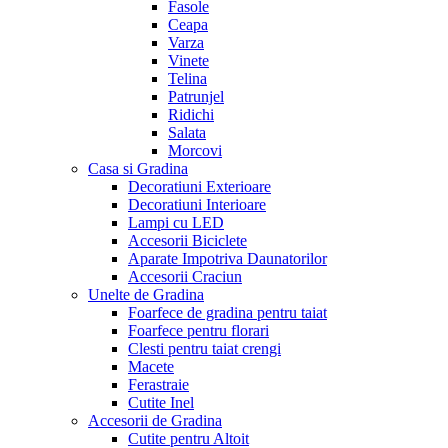
Fasole
Ceapa
Varza
Vinete
Telina
Patrunjel
Ridichi
Salata
Morcovi
Casa si Gradina
Decoratiuni Exterioare
Decoratiuni Interioare
Lampi cu LED
Accesorii Biciclete
Aparate Impotriva Daunatorilor
Accesorii Craciun
Unelte de Gradina
Foarfece de gradina pentru taiat
Foarfece pentru florari
Clesti pentru taiat crengi
Macete
Ferastraie
Cutite Inel
Accesorii de Gradina
Cutite pentru Altoit