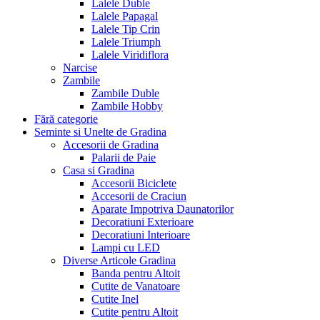
Lalele Duble
Lalele Papagal
Lalele Tip Crin
Lalele Triumph
Lalele Viridiflora
Narcise
Zambile
Zambile Duble
Zambile Hobby
Fără categorie
Seminte si Unelte de Gradina
Accesorii de Gradina
Palarii de Paie
Casa si Gradina
Accesorii Biciclete
Accesorii de Craciun
Aparate Impotriva Daunatorilor
Decoratiuni Exterioare
Decoratiuni Interioare
Lampi cu LED
Diverse Articole Gradina
Banda pentru Altoit
Cutite de Vanatoare
Cutite Inel
Cutite pentru Altoit