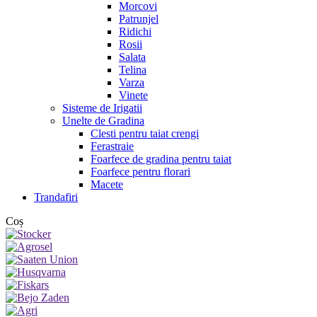
Morcovi
Patrunjel
Ridichi
Rosii
Salata
Telina
Varza
Vinete
Sisteme de Irigatii
Unelte de Gradina
Clesti pentru taiat crengi
Ferastraie
Foarfece de gradina pentru taiat
Foarfece pentru florari
Macete
Trandafiri
Coș