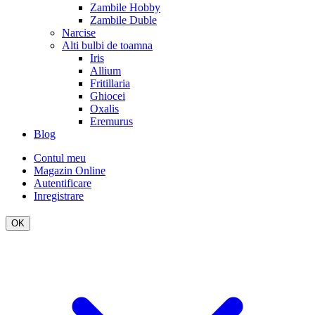
Zambile Hobby
Zambile Duble
Narcise
Alti bulbi de toamna
Iris
Allium
Fritillaria
Ghiocei
Oxalis
Eremurus
Blog
Contul meu
Magazin Online
Autentificare
Inregistrare
OK