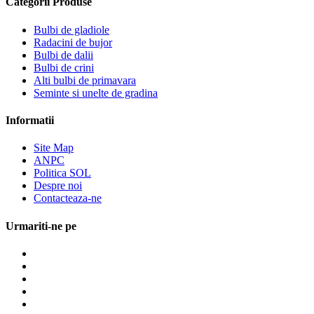
Categorii Produse
Bulbi de gladiole
Radacini de bujor
Bulbi de dalii
Bulbi de crini
Alti bulbi de primavara
Seminte si unelte de gradina
Informatii
Site Map
ANPC
Politica SOL
Despre noi
Contacteaza-ne
Urmariti-ne pe