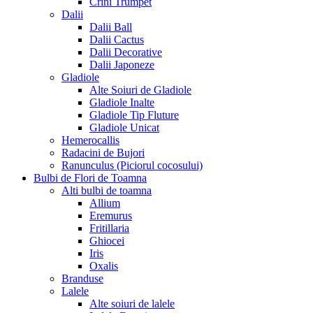
Crini Trumpet
Dalii
Dalii Ball
Dalii Cactus
Dalii Decorative
Dalii Japoneze
Gladiole
Alte Soiuri de Gladiole
Gladiole Inalte
Gladiole Tip Fluture
Gladiole Unicat
Hemerocallis
Radacini de Bujori
Ranunculus (Piciorul cocosului)
Bulbi de Flori de Toamna
Alti bulbi de toamna
Allium
Eremurus
Fritillaria
Ghiocei
Iris
Oxalis
Branduse
Lalele
Alte soiuri de lalele