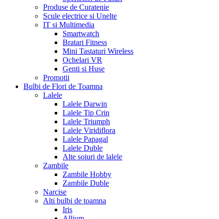
Produse de Curatenie
Scule electrice si Unelte
IT si Multimedia
Smartwatch
Bratari Fitness
Mini Tastaturi Wireless
Ochelari VR
Genti si Huse
Promotii
Bulbi de Flori de Toamna
Lalele
Lalele Darwin
Lalele Tip Crin
Lalele Triumph
Lalele Viridiflora
Lalele Papagal
Lalele Duble
Alte soiuri de lalele
Zambile
Zambile Hobby
Zambile Duble
Narcise
Alti bulbi de toamna
Iris
Allium