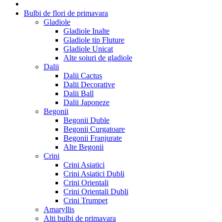
Bulbi de flori de primavara
Gladiole
Gladiole Inalte
Gladiole tip Fluture
Gladiole Unicat
Alte soiuri de gladiole
Dalii
Dalii Cactus
Dalii Decorative
Dalii Ball
Dalii Japoneze
Begonii
Begonii Duble
Begonii Curgatoare
Begonii Franjurate
Alte Begonii
Crini
Crini Asiatici
Crini Asiatici Dubli
Crini Orientali
Crini Orientali Dubli
Crini Trumpet
Amaryllis
Alti bulbi de primavara