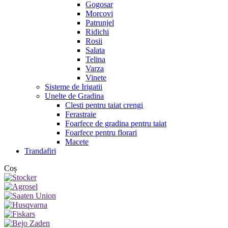
Gogosar
Morcovi
Patrunjel
Ridichi
Rosii
Salata
Telina
Varza
Vinete
Sisteme de Irigatii
Unelte de Gradina
Clesti pentru taiat crengi
Ferastraie
Foarfece de gradina pentru taiat
Foarfece pentru florari
Macete
Trandafiri
Coș