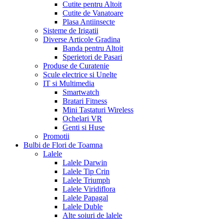
Cutite pentru Altoit
Cutite de Vanatoare
Plasa Antiinsecte
Sisteme de Irigatii
Diverse Articole Gradina
Banda pentru Altoit
Sperietori de Pasari
Produse de Curatenie
Scule electrice si Unelte
IT si Multimedia
Smartwatch
Bratari Fitness
Mini Tastaturi Wireless
Ochelari VR
Genti si Huse
Promotii
Bulbi de Flori de Toamna
Lalele
Lalele Darwin
Lalele Tip Crin
Lalele Triumph
Lalele Viridiflora
Lalele Papagal
Lalele Duble
Alte soiuri de lalele