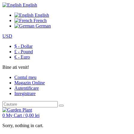
English
English
French
German
USD
$ - Dollar
£ - Pound
€ - Euro
Bine ati venit!
Contul meu
Magazin Online
Autentificare
Inregistrare
0
My Cart /
0,00
lei
Sorry, nothing in cart.