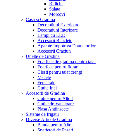
Ridichi
Salata
Morcovi
Casa si Gradina
Decoratiuni Exterioare
Decoratiuni Interioare
Lampi cu LED
Accesorii Biciclete
Aparate Impotriva Daunatorilor
Accesorii Craciun
Unelte de Gradina
Foarfece de gradina pentru taiat
Foarfece pentru florari
Clesti pentru taiat crengi
Macete
Ferastraie
Cutite Inel
Accesorii de Gradina
Cutite pentru Altoit
Cutite de Vanatoare
Plasa Antiinsecte
Sisteme de Irigatii
Diverse Articole Gradina
Banda pentru Altoit
Sperietori de Pasari