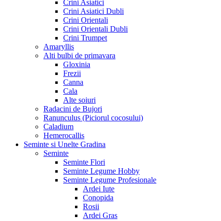
Crini Asiatici
Crini Asiatici Dubli
Crini Orientali
Crini Orientali Dubli
Crini Trumpet
Amaryllis
Alti bulbi de primavara
Gloxinia
Frezii
Canna
Cala
Alte soiuri
Radacini de Bujori
Ranunculus (Piciorul cocosului)
Caladium
Hemerocallis
Seminte si Unelte Gradina
Seminte
Seminte Flori
Seminte Legume Hobby
Seminte Legume Profesionale
Ardei Iute
Conopida
Rosii
Ardei Gras