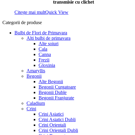
transmisie cu clichet
Citește mai mult
Quick View
Categorii de produse
Bulbi de Flori de Primavara
Alti bulbi de primavara
Alte soiuri
Cala
Canna
Frezii
Gloxinia
Amaryllis
Begonii
Alte Begonii
Begonii Curgatoare
Begonii Duble
Begonii Franjurate
Caladium
Crini
Crini Asiatici
Crini Asiatici Dubli
Crini Orientali
Crini Orientali Dubli