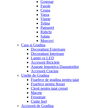
Gogosar
Fasole
Ceapa
Varza
Vinete
Telina
Patrunjel
Ridichi
Salata
Morcovi
Casa si Gradina
Decoratiuni Exterioare
Decoratiuni Interioare
Lampi cu LED
Accesorii Biciclete
Aparate Impotriva Daunatorilor
Accesorii Craciun
Unelte de Gradina
Foarfece de gradina pentru taiat
Foarfece pentru florari
Clesti pentru taiat crengi
Macete
Ferastraie
Cutite Inel
Accesorii de Gradina