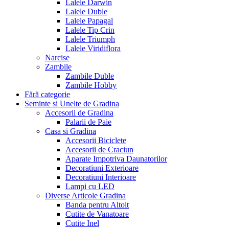
Lalele Darwin
Lalele Duble
Lalele Papagal
Lalele Tip Crin
Lalele Triumph
Lalele Viridiflora
Narcise
Zambile
Zambile Duble
Zambile Hobby
Fără categorie
Seminte si Unelte de Gradina
Accesorii de Gradina
Palarii de Paie
Casa si Gradina
Accesorii Biciclete
Accesorii de Craciun
Aparate Impotriva Daunatorilor
Decoratiuni Exterioare
Decoratiuni Interioare
Lampi cu LED
Diverse Articole Gradina
Banda pentru Altoit
Cutite de Vanatoare
Cutite Inel