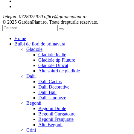
Telefon: 0728075920 office@gardenplant.ro
© 2025 GardenPlant.ro. Toate drepturile rezervate.
Home
Bulbi de flori de primavara
Gladiole
Gladiole Inalte
Gladiole tip Fluture
Gladiole Unicat
Alte soiuri de gladiole
Dalii
Dalii Cactus
Dalii Decorative
Dalii Ball
Dalii Japoneze
Begonii
Begonii Duble
Begonii Curgatoare
Begonii Franjurate
Alte Begonii
Crini