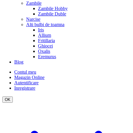
Zambile
Zambile Hobby
Zambile Duble
Narcise
Alti bulbi de toamna
Iris
Allium
Fritillaria
Ghiocei
Oxalis
Eremurus
Blog
Contul meu
Magazin Online
Autentificare
Inregistrare
OK