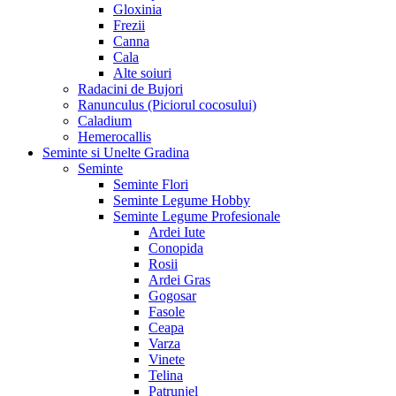
Gloxinia
Frezii
Canna
Cala
Alte soiuri
Radacini de Bujori
Ranunculus (Piciorul cocosului)
Caladium
Hemerocallis
Seminte si Unelte Gradina
Seminte
Seminte Flori
Seminte Legume Hobby
Seminte Legume Profesionale
Ardei Iute
Conopida
Rosii
Ardei Gras
Gogosar
Fasole
Ceapa
Varza
Vinete
Telina
Patrunjel