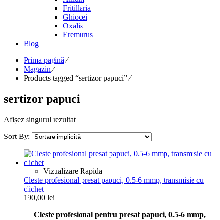
Fritillaria
Ghiocei
Oxalis
Eremurus
Blog
Prima pagină
⁄
Magazin
⁄
Products tagged “sertizor papuci”
⁄
sertizor papuci
Afișez singurul rezultat
Sort By:
Vizualizare Rapida
Cleste profesional presat papuci, 0.5-6 mmp, transmisie cu
clichet
190,00
lei
Cleste profesional pentru presat papuci, 0.5-6 mmp,