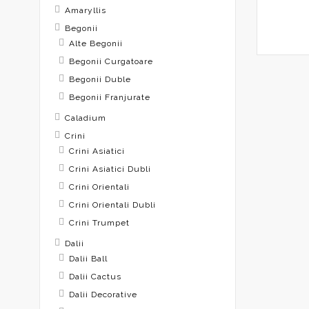
Amaryllis
Begonii
Alte Begonii
Begonii Curgatoare
Begonii Duble
Begonii Franjurate
Caladium
Crini
Crini Asiatici
Crini Asiatici Dubli
Crini Orientali
Crini Orientali Dubli
Crini Trumpet
Dalii
Dalii Ball
Dalii Cactus
Dalii Decorative