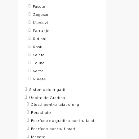
Fasole
Gogosar
Morcovi
Patrunjel
Ridichi
Rosii
Salata
Telina
Varza
Vinete
Sisteme de Irigatii
Unelte de Gradina
Clesti pentru taiat crengi
Ferastraie
Foarfece de gradina pentru taiat
Foarfece pentru florari
Macete