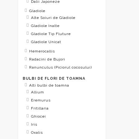
Dalii Japoneze
Gladiole
Alte Soiuri de Gladiole
Gladiole Inalte
Gladiole Tip Fluture
Gladiole Unicat
Hemerocallis
Radacini de Bujori
Ranunculus (Piciorul cocosului)
BULBI DE FLORI DE TOAMNA
Alti bulbi de toamna
Allium
Eremurus
Fritillaria
Ghiocei
Iris
Oxalis