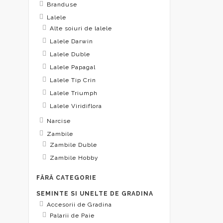
Branduse
Lalele
Alte soiuri de lalele
Lalele Darwin
Lalele Duble
Lalele Papagal
Lalele Tip Crin
Lalele Triumph
Lalele Viridiflora
Narcise
Zambile
Zambile Duble
Zambile Hobby
FĂRĂ CATEGORIE
SEMINTE SI UNELTE DE GRADINA
Accesorii de Gradina
Palarii de Paie