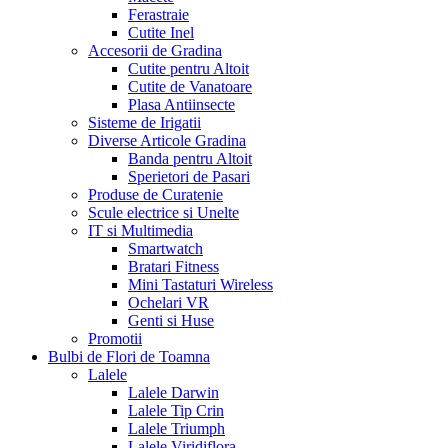
Ferastraie
Cutite Inel
Accesorii de Gradina
Cutite pentru Altoit
Cutite de Vanatoare
Plasa Antiinsecte
Sisteme de Irigatii
Diverse Articole Gradina
Banda pentru Altoit
Sperietori de Pasari
Produse de Curatenie
Scule electrice si Unelte
IT si Multimedia
Smartwatch
Bratari Fitness
Mini Tastaturi Wireless
Ochelari VR
Genti si Huse
Promotii
Bulbi de Flori de Toamna
Lalele
Lalele Darwin
Lalele Tip Crin
Lalele Triumph
Lalele Viridiflora