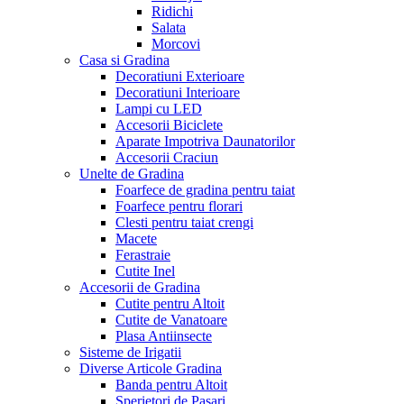
Ridichi
Salata
Morcovi
Casa si Gradina
Decoratiuni Exterioare
Decoratiuni Interioare
Lampi cu LED
Accesorii Biciclete
Aparate Impotriva Daunatorilor
Accesorii Craciun
Unelte de Gradina
Foarfece de gradina pentru taiat
Foarfece pentru florari
Clesti pentru taiat crengi
Macete
Ferastraie
Cutite Inel
Accesorii de Gradina
Cutite pentru Altoit
Cutite de Vanatoare
Plasa Antiinsecte
Sisteme de Irigatii
Diverse Articole Gradina
Banda pentru Altoit
Sperietori de Pasari