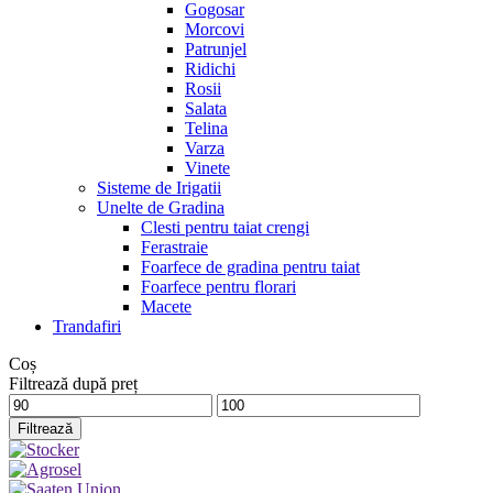
Gogosar
Morcovi
Patrunjel
Ridichi
Rosii
Salata
Telina
Varza
Vinete
Sisteme de Irigatii
Unelte de Gradina
Clesti pentru taiat crengi
Ferastraie
Foarfece de gradina pentru taiat
Foarfece pentru florari
Macete
Trandafiri
Coș
Filtrează după preț
Preț
Preț
minim
maxim
Filtrează