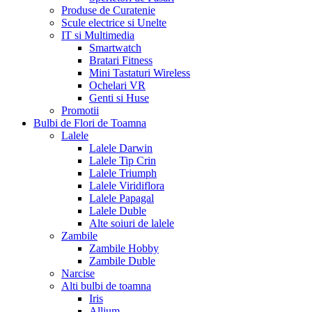
Produse de Curatenie
Scule electrice si Unelte
IT si Multimedia
Smartwatch
Bratari Fitness
Mini Tastaturi Wireless
Ochelari VR
Genti si Huse
Promotii
Bulbi de Flori de Toamna
Lalele
Lalele Darwin
Lalele Tip Crin
Lalele Triumph
Lalele Viridiflora
Lalele Papagal
Lalele Duble
Alte soiuri de lalele
Zambile
Zambile Hobby
Zambile Duble
Narcise
Alti bulbi de toamna
Iris
Allium