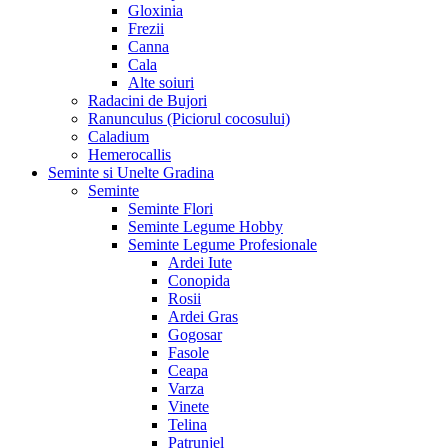
Gloxinia
Frezii
Canna
Cala
Alte soiuri
Radacini de Bujori
Ranunculus (Piciorul cocosului)
Caladium
Hemerocallis
Seminte si Unelte Gradina
Seminte
Seminte Flori
Seminte Legume Hobby
Seminte Legume Profesionale
Ardei Iute
Conopida
Rosii
Ardei Gras
Gogosar
Fasole
Ceapa
Varza
Vinete
Telina
Patrunjel