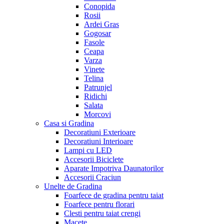
Conopida
Rosii
Ardei Gras
Gogosar
Fasole
Ceapa
Varza
Vinete
Telina
Patrunjel
Ridichi
Salata
Morcovi
Casa si Gradina
Decoratiuni Exterioare
Decoratiuni Interioare
Lampi cu LED
Accesorii Biciclete
Aparate Impotriva Daunatorilor
Accesorii Craciun
Unelte de Gradina
Foarfece de gradina pentru taiat
Foarfece pentru florari
Clesti pentru taiat crengi
Macete