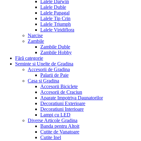
Lalele Darwin
Lalele Duble
Lalele Papagal
Lalele Tip Crin
Lalele Triumph
Lalele Viridiflora
Narcise
Zambile
Zambile Duble
Zambile Hobby
Fără categorie
Seminte si Unelte de Gradina
Accesorii de Gradina
Palarii de Paie
Casa si Gradina
Accesorii Biciclete
Accesorii de Craciun
Aparate Impotriva Daunatorilor
Decoratiuni Exterioare
Decoratiuni Interioare
Lampi cu LED
Diverse Articole Gradina
Banda pentru Altoit
Cutite de Vanatoare
Cutite Inel