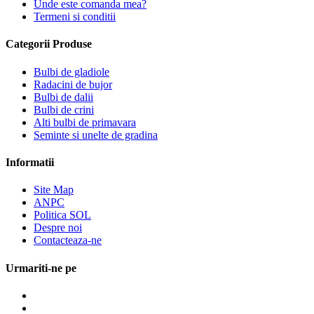
Unde este comanda mea?
Termeni si conditii
Categorii Produse
Bulbi de gladiole
Radacini de bujor
Bulbi de dalii
Bulbi de crini
Alti bulbi de primavara
Seminte si unelte de gradina
Informatii
Site Map
ANPC
Politica SOL
Despre noi
Contacteaza-ne
Urmariti-ne pe