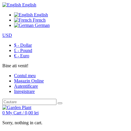
English
English
French
German
USD
$ - Dollar
£ - Pound
€ - Euro
Bine ati venit!
Contul meu
Magazin Online
Autentificare
Inregistrare
0
My Cart /
0,00
lei
Sorry, nothing in cart.