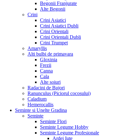
Begonii Franjurate
Alte Begonii
Crini
Crini Asiatici
Crini Asiatici Dubli
Crini Orientali
Crini Orientali Dubli
Crini Trumpet
Amaryllis
Alti bulbi de primavara
Gloxinia
Frezii
Canna
Cala
Alte soiuri
Radacini de Bujori
Ranunculus (Piciorul cocosului)
Caladium
Hemerocallis
Seminte si Unelte Gradina
Seminte
Seminte Flori
Seminte Legume Hobby
Seminte Legume Profesionale
Ardei Iute