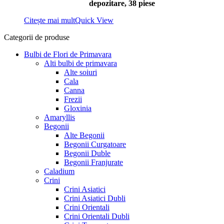
depozitare, 38 piese
Citește mai mult
Quick View
Categorii de produse
Bulbi de Flori de Primavara
Alti bulbi de primavara
Alte soiuri
Cala
Canna
Frezii
Gloxinia
Amaryllis
Begonii
Alte Begonii
Begonii Curgatoare
Begonii Duble
Begonii Franjurate
Caladium
Crini
Crini Asiatici
Crini Asiatici Dubli
Crini Orientali
Crini Orientali Dubli