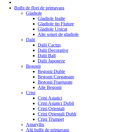
Bulbi de flori de primavara
Gladiole
Gladiole Inalte
Gladiole tip Fluture
Gladiole Unicat
Alte soiuri de gladiole
Dalii
Dalii Cactus
Dalii Decorative
Dalii Ball
Dalii Japoneze
Begonii
Begonii Duble
Begonii Curgatoare
Begonii Franjurate
Alte Begonii
Crini
Crini Asiatici
Crini Asiatici Dubli
Crini Orientali
Crini Orientali Dubli
Crini Trumpet
Amaryllis
Alti bulbi de primavara