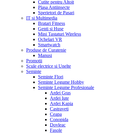
Cutite pentru Altoit
Plasa Antiinsecte
Sperietori de Pasari
IT si Multimedia
Bratari Fitness
Genti si Huse
Mini Tastaturi Wireless
Ochelari VR
Smartwatch
Produse de Curatenie
Manusi
Promotii
Scule electrice si Unelte
Seminte
Seminte Flori
Seminte Legume Hobby
Seminte Legume Profesionale
Ardei Gras
Ardei Iute
Ardei Kapia
Castraveti
Ceapa
Conopida
Dovleac
Fasole