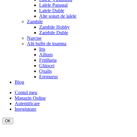
Lalele Papagal
Lalele Duble
Alte soiuri de lalele
Zambile
Zambile Hobby
Zambile Duble
Narcise
Alti bulbi de toamna
Iris
Allium
Fritillaria
Ghiocei
Oxalis
Eremurus
Blog
Contul meu
Magazin Online
Autentificare
Inregistrare
OK