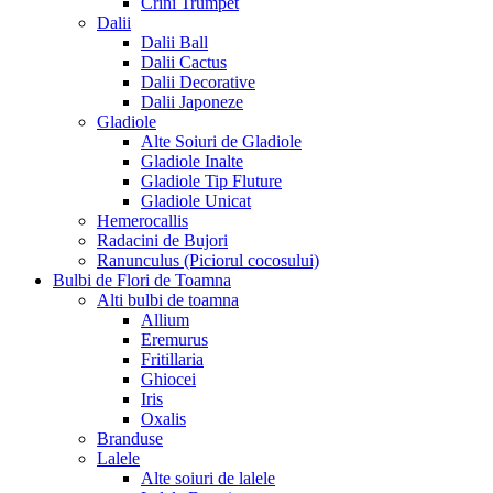
Crini Trumpet
Dalii
Dalii Ball
Dalii Cactus
Dalii Decorative
Dalii Japoneze
Gladiole
Alte Soiuri de Gladiole
Gladiole Inalte
Gladiole Tip Fluture
Gladiole Unicat
Hemerocallis
Radacini de Bujori
Ranunculus (Piciorul cocosului)
Bulbi de Flori de Toamna
Alti bulbi de toamna
Allium
Eremurus
Fritillaria
Ghiocei
Iris
Oxalis
Branduse
Lalele
Alte soiuri de lalele